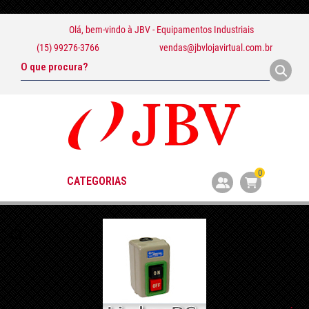
Olá, bem-vindo à
JBV - Equipamentos Industriais
(15) 99276-3766
vendas@jbvlojavirtual.com.br
0
CATEGORIAS