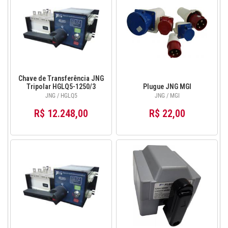
Chave de Transferência JNG
Tripolar HGLQ5-1250/3
Plugue JNG MGI
1250A
JNG / HGLQ5
JNG / MGI
R$ 12.248,00
R$ 22,00