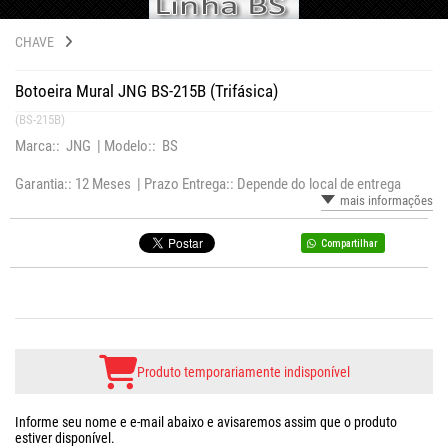
CHAVE
Botoeira Mural JNG BS-215B (Trifásica)
(BS-215B)
Marca:: JNG |
Modelo:: BS
Garantia:: 12 Meses |
Prazo Entrega:: Depende do local de entrega
mais informações
Compartilhar
Produto temporariamente indisponível
Informe seu nome e e-mail abaixo e avisaremos assim que o produto
estiver disponível.