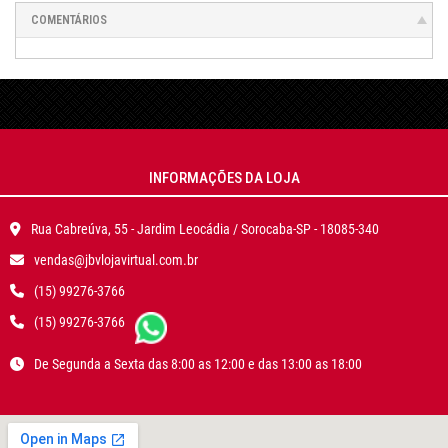
COMENTÁRIOS
INFORMAÇÕES DA LOJA
Rua Cabreúva, 55 - Jardim Leocádia / Sorocaba-SP - 18085-340
vendas@jbvlojavirtual.com.br
(15) 99276-3766
(15) 99276-3766
De Segunda a Sexta das 8:00 as 12:00 e das 13:00 as 18:00