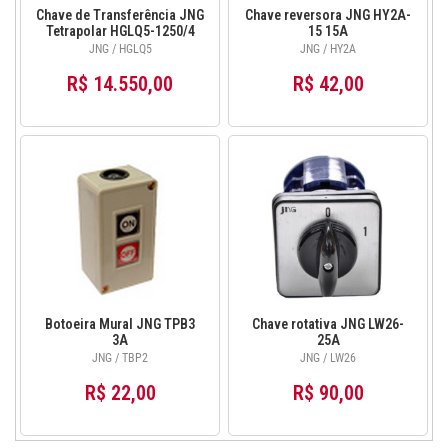
Chave de Transferência JNG
Chave reversora JNG HY2A-
Tetrapolar HGLQ5-1250/4
15 15A
1250A
JNG / HGLQ5
JNG / HY2A
R$ 14.550,00
R$ 42,00
Botoeira Mural JNG TPB3
Chave rotativa JNG LW26-
3A
25A
JNG / TBP2
JNG / LW26
R$ 22,00
R$ 90,00