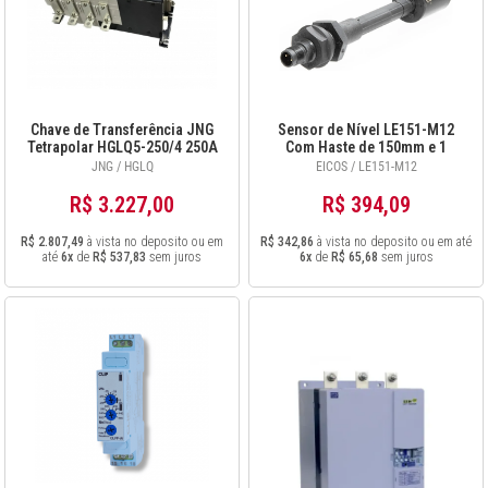
Chave de Transferência JNG
Sensor de Nível LE151-M12
Tetrapolar HGLQ5-250/4 250A
Com Haste de 150mm e 1
Ponto de Detecção
JNG / HGLQ
EICOS / LE151-M12
R$ 3.227,00
R$ 394,09
R$ 2.807,49
à vista no deposito ou em
R$ 342,86
à vista no deposito ou em até
até
6x
de
R$ 537,83
sem juros
6x
de
R$ 65,68
sem juros