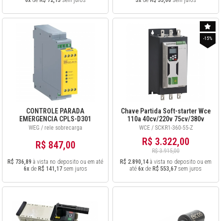
6x
de
R$ 72,15
sem juros
3x
de
R$ 55,00
sem juros
-15%
CONTROLE PARADA
Chave Partida Soft-starter Wce
EMERGENCIA CPLS-D301
110a 40cv/220v 75cv/380v
com Ihm SCKR1-360-55-Z
WEG / rele sobrecarga
WCE / SCKR1-360-55-Z
R$ 3.322,00
R$ 847,00
R$ 3.915,00
R$ 736,89
à vista no deposito ou em até
R$ 2.890,14
à vista no deposito ou em
6x
de
R$ 141,17
sem juros
até
6x
de
R$ 553,67
sem juros