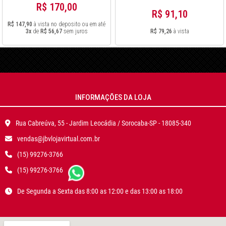
R$ 170,00
R$ 91,10
R$ 147,90
à vista no deposito ou em até
3x
de
R$ 56,67
sem juros
R$ 79,26
à vista
INFORMAÇÕES DA LOJA
Rua Cabreúva, 55 - Jardim Leocádia / Sorocaba-SP - 18085-340
vendas@jbvlojavirtual.com.br
(15) 99276-3766
(15) 99276-3766
De Segunda a Sexta das 8:00 as 12:00 e das 13:00 as 18:00