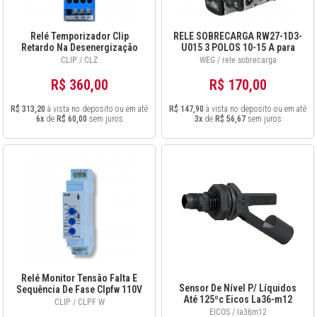
Relé Temporizador Clip
RELE SOBRECARGA RW27-1D3-
Retardo Na Desenergização
U015 3 POLOS 10-15 A para
Clz 12vcc
CWM9-40
CLIP / CLZ
WEG / rele sobrecarga
R$ 360,00
R$ 170,00
R$ 313,20
à vista no deposito ou em até
R$ 147,90
à vista no deposito ou em até
6x
de
R$ 60,00
sem juros
3x
de
R$ 56,67
sem juros
Relé Monitor Tensão Falta E
Sensor De Nível P/ Líquidos
Sequência De Fase Clpfw 110V
Até 125ºc Eicos La36-m12
CLIP / CLPF W
Novo
EICOS / la36m12