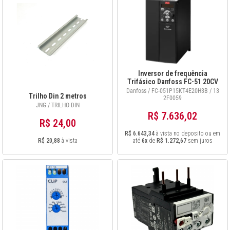
Inversor de frequência
Trifásico Danfoss FC-51 20CV
380/440V 15KW 31A COM IHM -
Danfoss / FC-051P15KT4E20H3B / 13
Trilho Din 2 metros
132F0059
2F0059
JNG / TRILHO DIN
R$ 7.636,02
R$ 24,00
R$ 6.643,34
à vista no deposito ou em
R$ 20,88
à vista
até
6x
de
R$ 1.272,67
sem juros