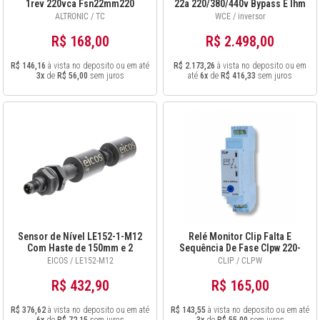
1rev 220vca Fsn22mm220
22a 220/380/440v Bypass E Ihm
ALTRONIC / TC
WCE / inversor
R$ 168,00
R$ 2.498,00
R$ 146,16
à vista no deposito ou em até
R$ 2.173,26
à vista no deposito ou em
3x
de
R$ 56,00
sem juros
até
6x
de
R$ 416,33
sem juros
Sensor de Nível LE152-1-M12
Relé Monitor Clip Falta E
Com Haste de 150mm e 2
Sequência De Fase Clpw 220-
Pontos de Detecção
480vac
EICOS / LE152-M12
CLIP / CLPW
R$ 432,90
R$ 165,00
R$ 376,62
à vista no deposito ou em até
R$ 143,55
à vista no deposito ou em até