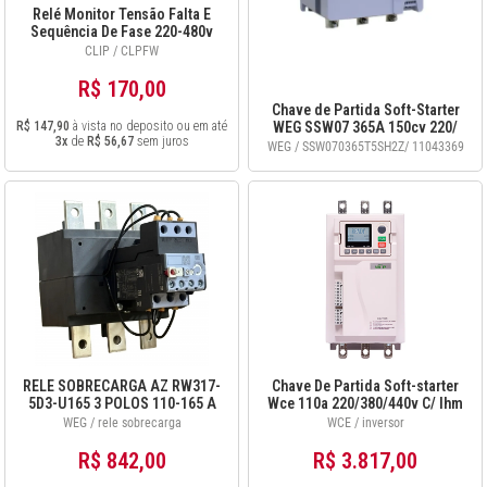
Relé Monitor Tensão Falta E
Sequência De Fase 220-480v
Clpfw 220/480v
CLIP / CLPFW
R$ 170,00
Chave de Partida Soft-Starter
R$ 147,90
à vista no deposito ou em até
WEG SSW07 365A 150cv 220/
3x
de
R$ 56,67
sem juros
250cv 380v cód 11043369
WEG / SSW070365T5SH2Z/ 11043369
RELE SOBRECARGA AZ RW317-
Chave De Partida Soft-starter
5D3-U165 3 POLOS 110-165 A
Wce 110a 220/380/440v C/ Ihm
CWB150-225
WEG / rele sobrecarga
WCE / inversor
R$ 842,00
R$ 3.817,00