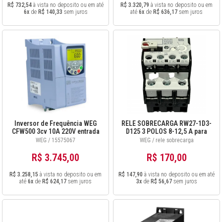
R$ 732,54
à vista no deposito ou em até
R$ 3.320,79
à vista no deposito ou em
6x
de
R$ 140,33
sem juros
até
6x
de
R$ 636,17
sem juros
Inversor de Frequência WEG
RELE SOBRECARGA RW27-1D3-
CFW500 3cv 10A 220V entrada
D125 3 POLOS 8-12,5 A para
Mono/Trif saida trif 15575067
CWM9-40
WEG / 15575067
WEG / rele sobrecarga
R$ 3.745,00
R$ 170,00
R$ 3.258,15
à vista no deposito ou em
R$ 147,90
à vista no deposito ou em até
até
6x
de
R$ 624,17
sem juros
3x
de
R$ 56,67
sem juros