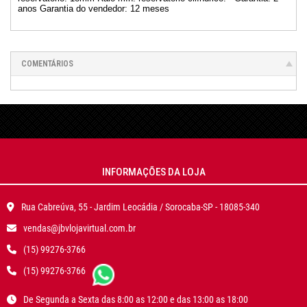
anos Garantia do vendedor: 12 meses
COMENTÁRIOS
INFORMAÇÕES DA LOJA
Rua Cabreúva, 55 - Jardim Leocádia / Sorocaba-SP - 18085-340
vendas@jbvlojavirtual.com.br
(15) 99276-3766
(15) 99276-3766
De Segunda a Sexta das 8:00 as 12:00 e das 13:00 as 18:00