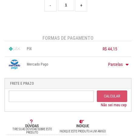
-
+
FORMAS DE PAGAMENTO
R$ 44,15
PIX
1x sem juros de R$ 44,15
.
.
.
.
.
Parcelas
Mercado Pago
.
.
.
.
.
.
1x sem juros de R$ 50,75
.
.
.
.
.
.
.
.
.
.
.
FRETE E PRAZO
CALCULAR
Não sei meu cep
DÚVIDAS
INDIQUE
TIRE SUAS DÚVIDAS SOBRE ESTE
INDIQUE ESTE PRODUTO A UM AMIGO
PRODUTO