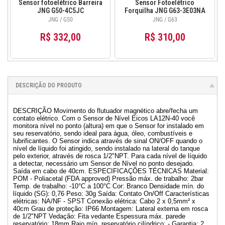
Sensor fotoelétrico Barreira
Sensor Fotoelétrico
JNG G50-4C5JC
Forquilha JNG G63-3E03NA
JNG / G50
JNG / G63
R$ 332,00
R$ 310,00
DESCRIÇÃO DO PRODUTO
DESCRIÇÃO Movimento do flutuador magnético abre/fecha um
contato elétrico. Com o Sensor de Nível Eicos LA12N-40 você
monitora nível no ponto (altura) em que o Sensor for instalado em
seu reservatório, sendo ideal para água, óleo, combustíveis e
lubrificantes. O Sensor indica através de sinal ON/OFF quando o
nível de líquido foi atingido, sendo instalado na lateral do tanque
pelo exterior, através de rosca 1/2"NPT. Para cada nível de líquido
a detectar, necessário um Sensor de Nível no ponto desejado.
Saída em cabo de 40cm. ESPECIFICAÇÕES TÉCNICAS Material:
POM - Poliacetal (FDA approved) Pressão máx. de trabalho: 2bar
Temp. de trabalho: -10°C a 100°C Cor: Branco Densidade mín. do
líquido (SG): 0,76 Peso: 30g Saída: Contato On/Off Características
elétricas: NA/NF - SPST Conexão elétrica: Cabo 2 x 0,5mm² x
40cm Grau de proteção: IP66 Montagem: Lateral externa em rosca
de 1/2"NPT Vedação: Fita vedante Espessura máx. parede
reservatório: 18mm Raio mín. reservatório cilíndrico: - Garantia: 2