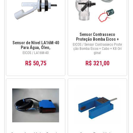
Sensor Contrasseco
Proteção Bomba Eicos +
Sensor de Nível LA16M-40
Cabo 2m + K8 Original
EICOS / Sensor Contrasseco Prote
Para Água, Óleo,
ção Bomba Eicos + Cabo + K8 Ori
Combustíveis e
EICOS / LA16M-40
ginal
Lubrificantes Original Eicos
R$ 50,75
R$ 321,00