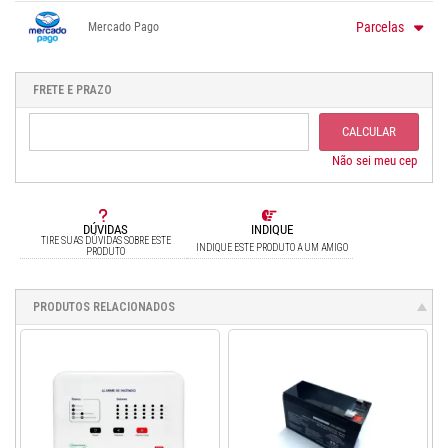
1x sem juros de R$ 261,00
.
.
.
.
.
Parcelas
Mercado Pago
.
.
.
.
.
.
1x sem juros de R$ 300,00
.
.
2x sem juros de R$ 150,00
FRETE E PRAZO
.
3x sem juros de R$ 100,00
.
4x sem juros de R$ 75,00
.
CALCULAR
5x sem juros de R$ 60,00
.
6x sem juros de R$ 50,00
Não sei meu cep
DÚVIDAS
INDIQUE
TIRE SUAS DÚVIDAS SOBRE ESTE
INDIQUE ESTE PRODUTO A UM AMIGO
PRODUTO
PRODUTOS RELACIONADOS