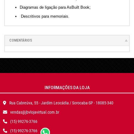
Diagramas de ligação para AsBuilt Book;
Descritivos para memoriais.
COMENTÁRIOS
INFORMAÇÕES DA LOJA
Rua Cabreúva, 55 - Jardim Leocádia / Sorocaba-SP - 18085-340
vendas@jbvlojavirtual.com.br
(15) 99276-3766
(15) 99276-3766