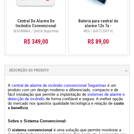
Central De Alarme De
Bateria para central de
Incêndio Convencional
alarme 12v 7a -
12v/24 Setores 26824
BAT2120071E Weg
SEGURIMAX / 26824 Segurimax
WEG / BAT2120071E
Segurimax
R$ 349,00
R$ 89,00
DESCRIÇÃO DO PRODUTO
A
central de alarme de incêndio convencional Segurimax
é um
produto com um design moderno e diferenciado, compacto e de
fácil instalação que permite a implantação de
sistemas de alarme e
detecção de incêndio
de forma confiável e segura. A melhor opção
do mercado nos quesitos qualidade tecnológica e relação de
custo
x benefício
.
Sobre o Sistema Convencional:
O
sistema convencional
é uma solução que permite monitorar a