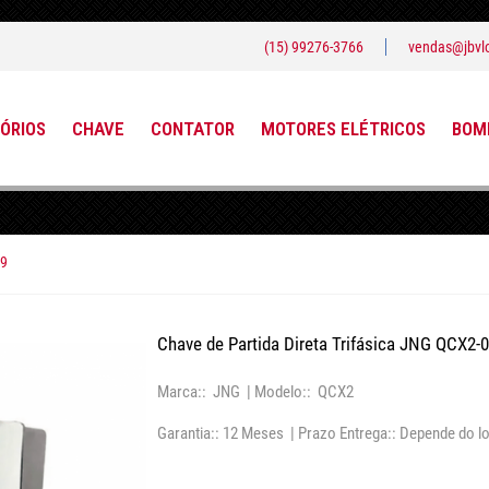
(15) 99276-3766
vendas@jbvlo
ÓRIOS
CHAVE
CONTATOR
MOTORES ELÉTRICOS
BOMB
09
Chave de Partida Direta Trifásica JNG QCX2-
Marca:: JNG |
Modelo:: QCX2
Garantia:: 12 Meses |
Prazo Entrega:: Depende do lo