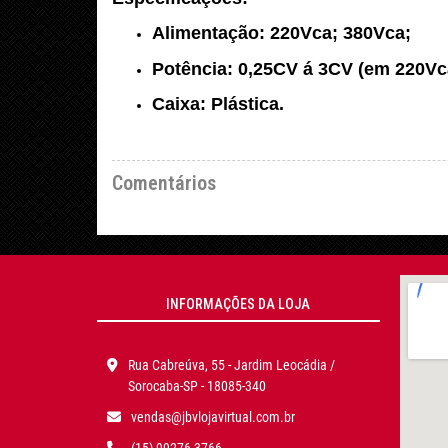
Alimentação: 220Vca; 380Vca;
Potência: 0,25CV á 3CV (em 220Vc
Caixa: Plástica.
Comentários
INFORMAÇÕES DA LOJA
Rua Cabreúva, 55 - Jardim Leocádia /
Sorocaba-SP - 18085-340
vendas@jbvlojavirtual.com.br
(15) 99276-3766