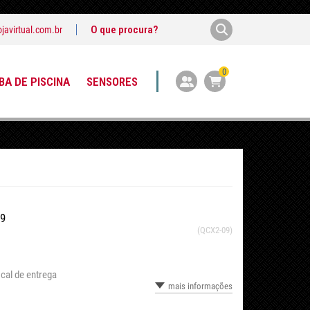
javirtual.com.br
0
A DE PISCINA
SENSORES
09
(QCX2-09)
cal de entrega
mais informações