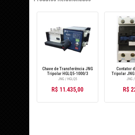
Chave de Transferência JNG
Contator d
Tripolar HGLQ5-1000/3
Tripolar JNG
1000A
(1NA 
JNG / HGLQ5
JNG /
R$ 11.435,00
R$ 2