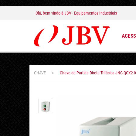
Olá, bem-vindo à
JBV - Equipamentos Industriais
ACESS
CHAVE
Chave de Partida Direta Trifásica JNG QCX2-