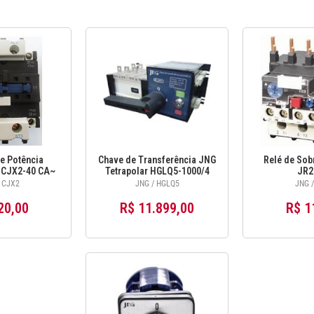
e Potência
Chave de Transferência JNG
Relé de Sob
 CJX2-40 CA~
Tetrapolar HGLQ5-1000/4
JR2
+ 1NF)
1000A
 CJX2
JNG / HGLQ5
JNG /
20,00
R$ 11.899,00
R$ 1