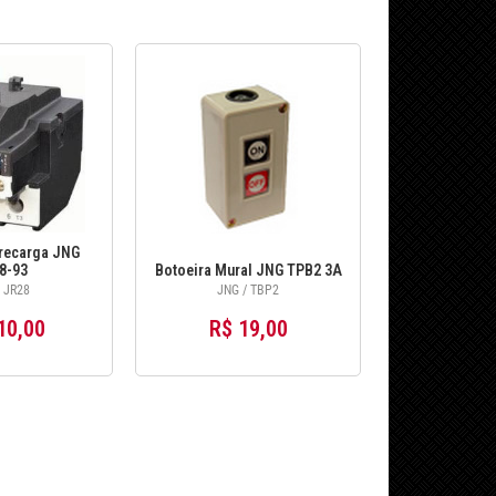
recarga JNG
8-93
Botoeira Mural JNG TPB2 3A
 JR28
JNG / TBP2
10,00
R$ 19,00