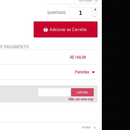
ESTOQUE:
10
+
QUANTIDADE
-
Adicionar ao Carrinho
DE PAGAMENTO
R$ 160,08
.
.
.
.
Parcelas
m juros de R$ 61,33
.
.
.
.
.
.
.
calcular
Não sei meu cep