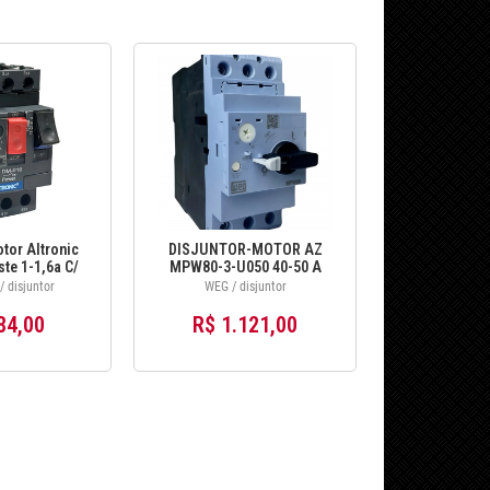
tor Altronic
DISJUNTOR-MOTOR AZ
te 1-1,6a C/
MPW80-3-U050 40-50 A
cia 50hz/60hz
 disjuntor
WEG / disjuntor
84,00
R$ 1.121,00