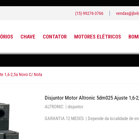
(15) 99276-3766
vendas@jbvlo
ÓRIOS
CHAVE
CONTATOR
MOTORES ELÉTRICOS
BOMB
te 1,6-2,5a Novo C/ Nota
Disjuntor Motor Altronic 5dm025 Ajuste 1,6-
ALTRONIC |
disjuntor
GARANTIA 12 MESES |
Depende da localidade de en