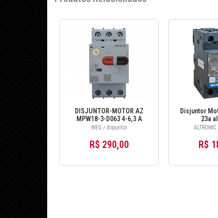
DISJUNTOR-MOTOR AZ
Disjuntor Mot
MPW18-3-D063 4-6,3 A
23a al
WEG / disjuntor
ALTRONIC /
R$ 290,00
R$ 1