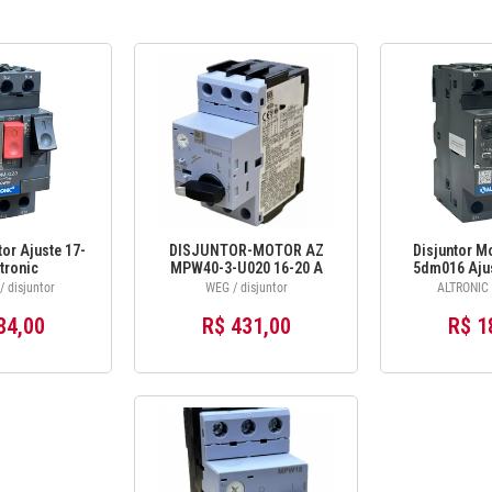
or Ajuste 17-
DISJUNTOR-MOTOR AZ
Disjuntor Mo
tronic
MPW40-3-U020 16-20 A
5dm016 Ajus
Nota Frequên
 disjuntor
WEG / disjuntor
ALTRONIC /
84,00
R$ 431,00
R$ 1