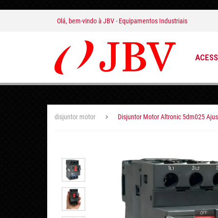
Olá, bem-vindo à
JBV - Equipamentos Industriais
ACESS
disjuntor motor
Disjuntor Motor Altronic 5dm025 Ajus