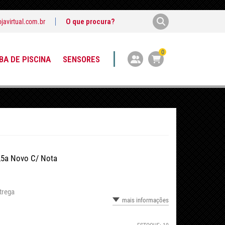
javirtual.com.br
0
A DE PISCINA
SENSORES
2,5a Novo C/ Nota
trega
mais informações