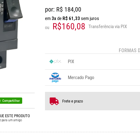
por: R$
184,00
em
3x
de
R$
61,33
sem juros
R$160,08
Transferência via PIX
ou
FORMAS 
PIX
1x sem juros de R$ 160,08
.
.
.
.
Mercado Pago
.
.
.
1x sem juros de R$ 184,00
3x se
2x sem juros de R$ 92,00
.
.
Frete e prazo
Compartilhar
QUE ESTE PRODUTO
e para um amigo