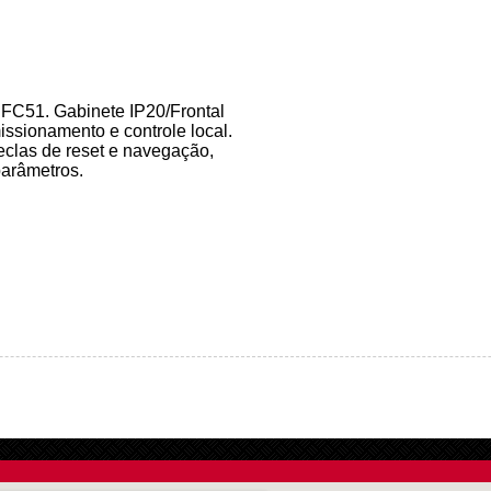
e FC51.
Gabinete IP20/Frontal
sionamento e controle local.
teclas de reset e navegação,
arâmetros.