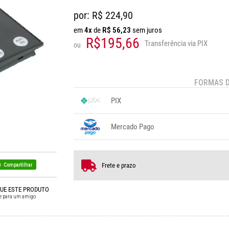
por: R$
224,90
em
4x
de
R$
56,23
sem juros
R$195,66
Transferência via PIX
ou
FORMAS 
PIX
1x sem juros de R$ 195,66
.
.
.
.
Mercado Pago
.
.
.
1x sem juros de R$ 224,90
3x se
2x sem juros de R$ 112,45
4x se
Frete e prazo
Compartilhar
QUE ESTE PRODUTO
e para um amigo