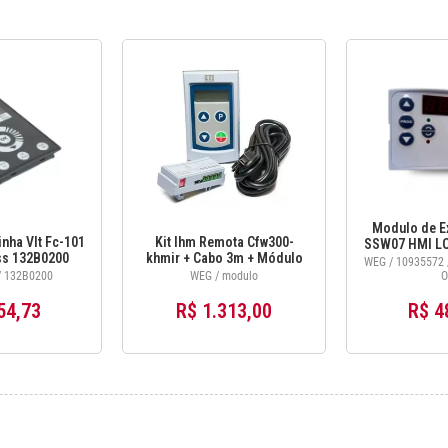
Modulo de E
nha Vlt Fc-101
Kit Ihm Remota Cfw300-
SSW07 HMI LOC
ss 132B0200
khmir + Cabo 3m + Módulo
Operaçao 
WEG / 10935572 
Crs-485 Weg
 132B0200
WEG / modulo
O
54,73
R$ 1.313,00
R$ 4