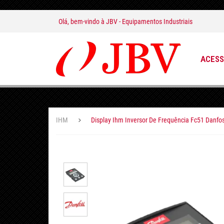
Olá, bem-vindo à
JBV - Equipamentos Industriais
ACESS
IHM
Display Ihm Inversor De Frequência Fc51 Danfo