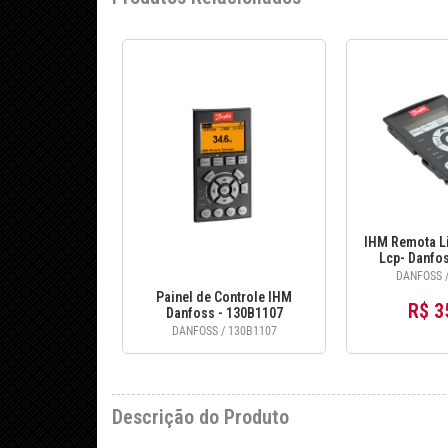
IHM Remota Li
Lcp- Danfo
DANFOSS /
Painel de Controle IHM
R$ 3
Danfoss - 130B1107
DANFOSS / 130B1107
Descrição do Produto