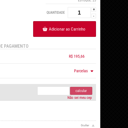
ESTOQUE:
25
+
QUANTIDADE
-
Adicionar ao Carrinho
DE PAGAMENTO
R$ 195,66
.
.
.
.
Parcelas
m juros de R$ 74,97
.
.
.
.
.
m juros de R$ 56,23
.
.
.
calcular
Não sei meu cep