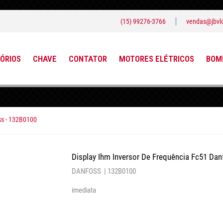
(15) 99276-3766
vendas@jbvlo
ÓRIOS
CHAVE
CONTATOR
MOTORES ELÉTRICOS
BOMB
ss - 132B0100
Display Ihm Inversor De Frequência Fc51 Dan
DANFOSS |
132B0100
imediata