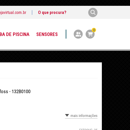
javirtual.com.br
0
A DE PISCINA
SENSORES
foss - 132B0100
mais informações