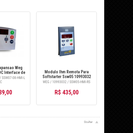
xpansao Weg
Modulo Ihm Remota Para
 Interface de
Softstarter Ssw05 10993032
- 10935572
/ SSW07-08-HMI-L
Weg S/cabo
C
WEG / 10993032 / SSW05-HMI-RS
89,00
R$ 435,00