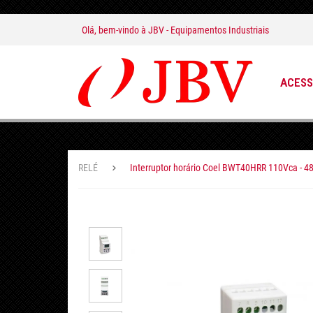
Olá, bem-vindo à
JBV - Equipamentos Industriais
ACESS
RELÉ
Interruptor horário Coel BWT40HRR 110Vca - 