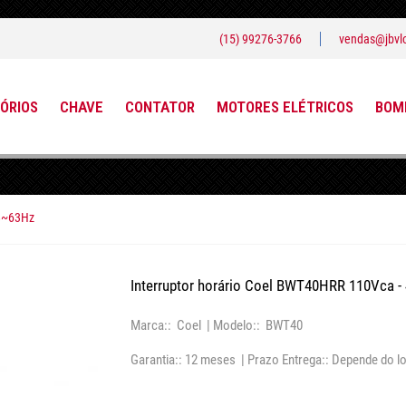
(15) 99276-3766
vendas@jbvlo
ÓRIOS
CHAVE
CONTATOR
MOTORES ELÉTRICOS
BOMB
48~63Hz
Interruptor horário Coel BWT40HRR 110Vca 
Marca:: Coel |
Modelo:: BWT40
Garantia:: 12 meses |
Prazo Entrega:: Depende do lo