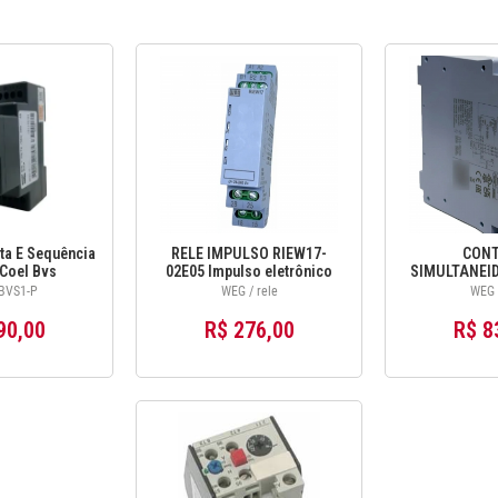
ta E Sequência
RELE IMPULSO RIEW17-
CONT
Coel Bvs
02E05 Impulso eletrônico
SIMULTANEID
80vca
2NA 24-240 V 50/60Hz/DC
1242
 BVS1-P
WEG / rele
WEG /
14939686
90,00
R$ 276,00
R$ 8