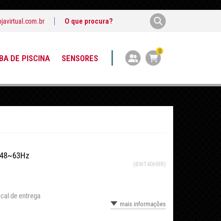
javirtual.com.br
0
A DE PISCINA
SENSORES
- 48~63Hz
(BWT40HRR)
cal de entrega
mais informações