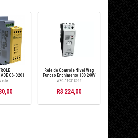
ROLE
Rele de Controle Nivel Weg
ADE CS-D201
Funcao Enchimento 100 240V
4659
- RNW ENE09
 rele
WEG / 10318026
30,00
R$ 224,00