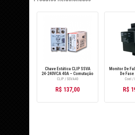
Chave Estática CLIP SSVA
Monitor De Fal
24-240VCA 40A – Comutação
De Fase 
Eletrônica para Aquecimento
208~4
CLIP / SSVA40
Coel /
e Cargas Resistivas
R$ 137,00
R$ 1