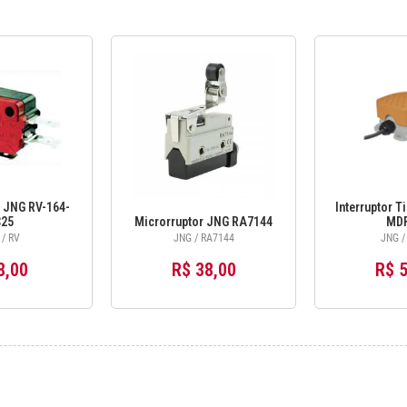
 JNG RV-164-
Interruptor T
25
Microrruptor JNG RA7144
MDF
/ RV
JNG / RA7144
JNG /
8,00
R$ 38,00
R$ 5