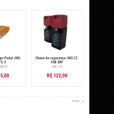
ipo Pedal JNG
Chave de segurança JNG CZ-
S-3
93B 2NF
 MDFS
JNG / CZ
5,00
R$ 122,00