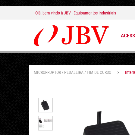
Olá, bem-vindo à
JBV - Equipamentos Industriais
ACESS
MICRORRUPTOR / PEDALEIRA / FIM DE CURSO
Inter