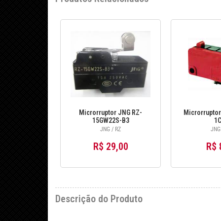
Microrruptor JNG RZ-
Microrruptor
15GW22S-B3
1C
JNG / RZ
JNG 
R$ 29,00
R$ 
Descrição do Produto