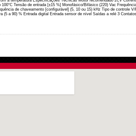
 com a temperatura Especificações Técnicas Motor recomendado 2CV Corrent
 100°C Tensão de entrada [±15 %] Monofásico/Bifásico (220) Vac Frequência
equência de chaveamento [configurável] (5, 10 ou 15) kHz Tipo de controle V/
 (5 a 90) % Entrada digital Entrada sensor de nível Saídas a relé 3 Contatos