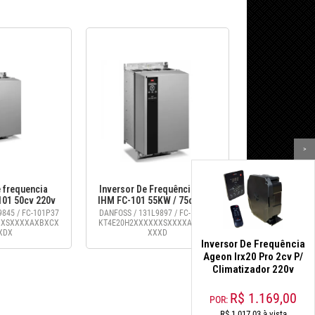
>
 frequencia
Inversor De Frequência com
101 50cv 220v
IHM FC-101 55KW / 75cv, 380
M - 131L9845
- 480 / Danfoss - 131L9897
845 / FC-101P37
DANFOSS / 131L9897 / FC-101P55
XXSXXXXAXBXCX
KT4E20H2XXXXXXSXXXXAXBXCX
XDX
XXXD
Inversor De Frequência
Ageon Irx20 Pro 2cv P/
Climatizador 220v
R$
1.169,00
POR:
R$ 1.017,03 à vista