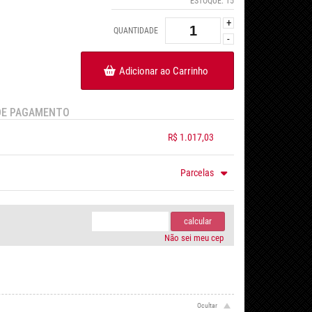
ESTOQUE:
15
+
QUANTIDADE
-
Adicionar ao Carrinho
DE PAGAMENTO
R$ 1.017,03
.
.
.
.
Parcelas
.
em juros de R$ 233,80
.
em juros de R$ 194,83
.
calcular
.
Não sei meu cep