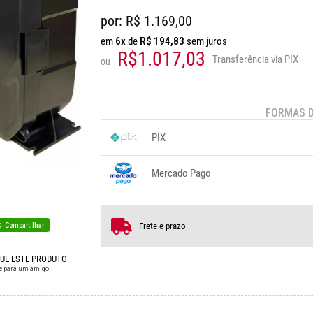
por: R$
1.169,00
em
6x
de
R$
194,83
sem juros
R$1.017,03
Transferência via PIX
ou
FORMAS 
PIX
1x sem juros de R$ 1.017,03
.
.
.
.
Mercado Pago
.
.
.
1x sem juros de R$ 1.169,00
5x s
2x sem juros de R$ 584,50
6x s
3x sem juros de R$ 389,67
Frete e prazo
Compartilhar
.
.
4x sem juros de R$ 292,25
QUE ESTE PRODUTO
e para um amigo