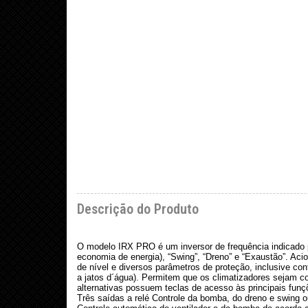
Descrição do Produto
O modelo IRX PRO é um inversor de frequência indicado par
economia de energia), “Swing”, “Dreno” e “Exaustão”. Ac
de nível e diversos parâmetros de proteção, inclusive con
a jatos d´água). Permitem que os climatizadores sejam c
alternativas possuem teclas de acesso às principais funçõ
Três saídas a relé Controle da bomba, do dreno e swing 