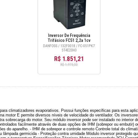
Inversor De Frequência
Trifásico FC51 2,2a 1cv
380/480V c/IHM - 132F0018
DANFOSS / 132F0018 / FC-051PK7
Danfoss
5T4E20H3
R$ 1.851,21
R$ 1.975,00
a climatizadores evaporativos. Possui funções específicas para esta aplicaçã
iona motor E permite diversos níveis de velocidade do ventilador. Os invers
tra sobrecarga do motor. Seu módulo inversor pode ser instalado no interior d
ontrolados facilmente através de duas opções de IHM (sobrepor ou embutir) 
es do aparelho. - IHM de sobrepor e controle remoto Controle total do climat
ou lâmpada germicida - Proteção contra umidade Módulo inversor protegido q