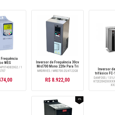
 Frequência
Inversor de Frequência 30cv
ico WEG
Mrd700 Mono 220v Para Tri
P0T4DB20G2
4P0T4DB20G2 / 1
Inversor de
380v
4a - 15575707
5707
MRDRIVES / MRD700-2S/4T-22GB
trifásico FC-
Danfoss c/IH
DANFOSS / 131L9
474,00
R$ 8.922,00
KT2E20H2XXXX
XX
-6%