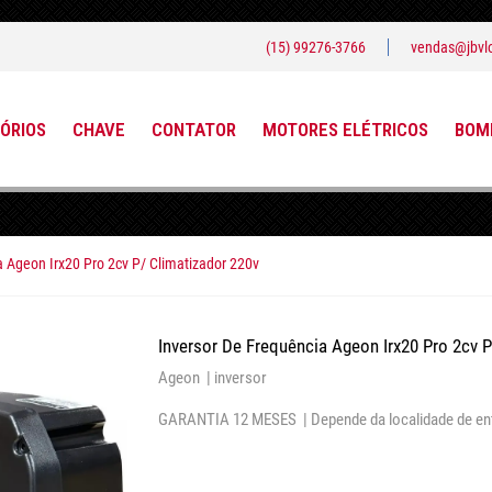
(15) 99276-3766
vendas@jbvlo
ÓRIOS
CHAVE
CONTATOR
MOTORES ELÉTRICOS
BOMB
a Ageon Irx20 Pro 2cv P/ Climatizador 220v
Inversor De Frequência Ageon Irx20 Pro 2cv P
Ageon |
inversor
GARANTIA 12 MESES |
Depende da localidade de en