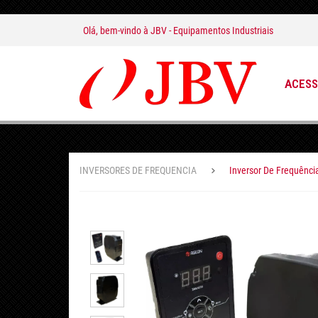
Olá, bem-vindo à
JBV - Equipamentos Industriais
ACESS
INVERSORES DE FREQUENCIA
Inversor De Frequênci