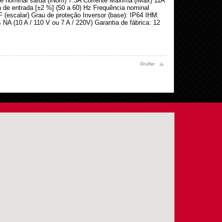
e nominal saída (iNom) 7.3A Corrente Máxima (iMáx) 11A
 de entrada [±2 %] (50 a 60) Hz Frequência nominal
F (escalar) Grau de proteção Inversor (base): IP64 IHM:
 NA (10 A / 110 V ou 7 A / 220V) Garantia de fábrica: 12