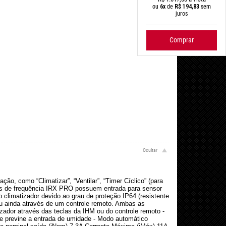
ou
6x
de
R$
194,83
sem
juros
Comprar
o, como “Climatizar”, “Ventilar”, “Timer Cíclico” (para
ores de frequência IRX PRO possuem entrada para sensor
o climatizador devido ao grau de proteção IP64 (resistente
ou ainda através de um controle remoto. Ambas as
izador através das teclas da IHM ou do controle remoto -
ue previne a entrada de umidade - Modo automático