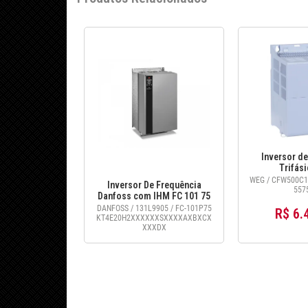
Inversor de
Trifás
CFW500C14
WEG / CFW500C1
Inversor De Frequência
7,5cv 380v 1
557
Danfoss com IHM FC 101 75
KW 100cv 380 - 480v -
DANFOSS / 131L9905 / FC-101P75
R$ 6.
131L9905
KT4E20H2XXXXXXSXXXXAXBXCX
XXXDX