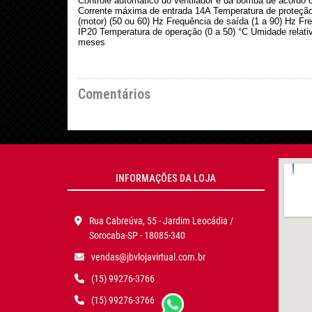
Controle automático do ventilador e da bomba de acordo
Corrente máxima de entrada 14A Temperatura de proteção
(motor) (50 ou 60) Hz Frequência de saída (1 a 90) Hz Fr
IP20 Temperatura de operação (0 a 50) °C Umidade relativa
meses
Comentários
INFORMAÇÕES DA LOJA
Rua Cabreúva, 55 - Jardim Leocádia /
Sorocaba-SP - 18085-340
vendas@jbvlojavirtual.com.br
(15) 99276-3766
(15) 99276-3766