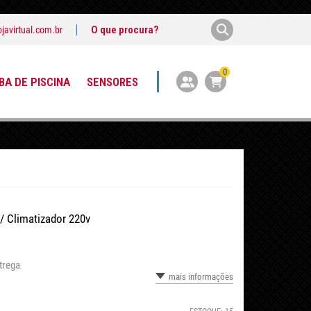
javirtual.com.br
0
A DE PISCINA
SENSORES
/ Climatizador 220v
trega
mais informações