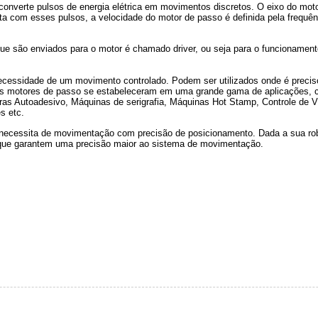
onverte pulsos de energia elétrica em movimentos discretos. O eixo do moto
reta com esses pulsos, a velocidade do motor de passo é definida pela freq
 que são enviados para o motor é chamado driver, ou seja para o funcionamen
essidade de um movimento controlado. Podem ser utilizados onde é preciso c
os motores de passo se estabeleceram em uma grande gama de aplicações,
oras Autoadesivo, Máquinas de serigrafia, Máquinas Hot Stamp, Controle de
s etc.
 necessita de movimentação com precisão de posicionamento. Dada a sua ro
 que garantem uma precisão maior ao sistema de movimentação.