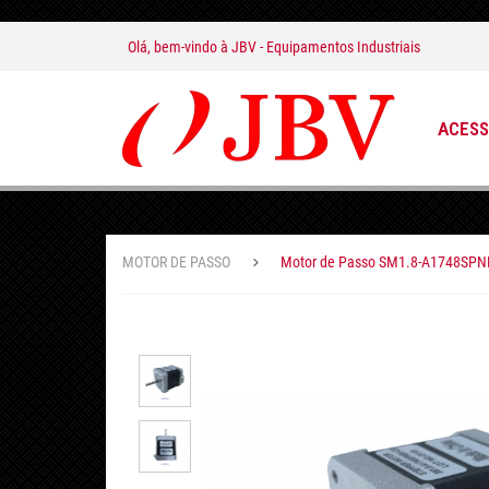
Olá, bem-vindo à
JBV - Equipamentos Industriais
ACESS
MOTOR DE PASSO
Motor de Passo SM1.8-A1748SPN