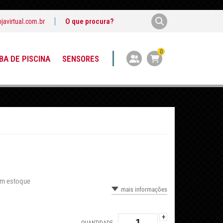
javirtual.com.br
0
A DE PISCINA
SENSORES
Em estoque
mais informações
+
QUANTIDADE