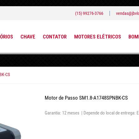
(15) 99276-3766
vendas@jbvlo
ÓRIOS
CHAVE
CONTATOR
MOTORES ELÉTRICOS
BOMB
BK-CS
Motor de Passo SM1.8-A1748SPNBK-CS
Garantia: 12 meses |
Depende do local de entrega: 