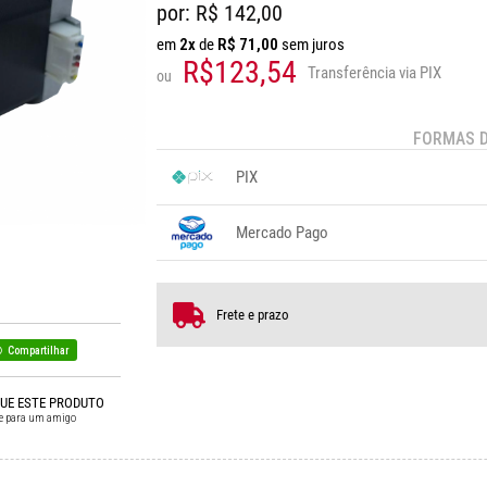
por: R$
142,00
em
2x
de
R$
71,00
sem juros
R$123,54
Transferência via PIX
ou
FORMAS 
PIX
1x sem juros de R$ 123,54
.
.
.
.
Mercado Pago
.
.
.
1x sem juros de R$ 142,00
.
.
.
.
.
2x sem juros de R$ 71,00
Frete e prazo
Compartilhar
QUE ESTE PRODUTO
e para um amigo