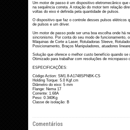
Um motor de passo é um dispositivo eletromecânico que c
na sequência correta. A rotação do motor tem relação di
voltas do eixo é definida pela quantidade de pulsos.
O dispositivo que faz o controle desses pulsos elétricos
de pulsos e um driver.
Um motor de passo pode ser uma boa escolha onde há nec
sincronismo. Por conta do seu modo de funcionamento, 
Máquinas de Corte a Laser, Rotuladoras Sleeve, Rotulad
Posicionamento, Braços Manipuladores, atuadores lineare
Solução que oferece o melhor custo benefício quando se
Otimizado para trabalhar com resoluções de micropasso
ESPECIFICAÇÕES:
Código Action: SM1.8-A1748SPNBK-CS
Holding Torque: 5.0 Kgf.cm
Diâmetro do eixo: 5 mm
Flange: Nema 17
Corrente: 1.68A
Peso: 0.340Kg
Classe de isolação: B
Comentários