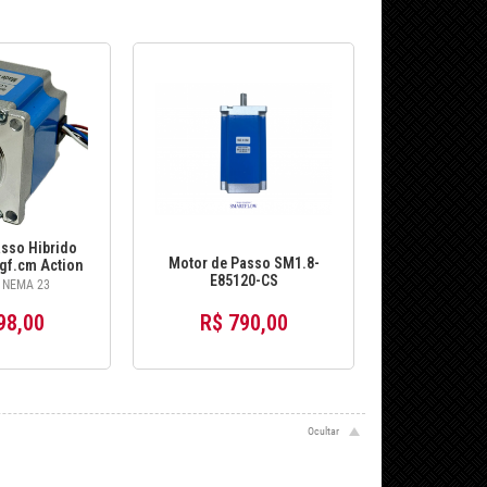
sso Hibrido
Motor de Passo SM1.8-
gf.cm Action
E85120-CS
d12-cs
 NEMA 23
98,00
R$ 790,00