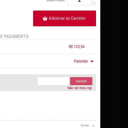
-
Adicionar ao Carrinho
DE PAGAMENTO
R$ 123,54
.
.
.
.
Parcelas
.
.
.
.
.
calcular
Não sei meu cep