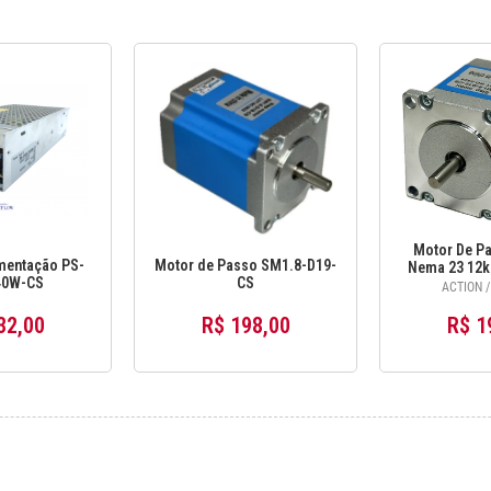
Motor De Pa
mentação PS-
Motor de Passo SM1.8-D19-
Nema 23 12k
40W-CS
CS
Sm1.8-
ACTION /
32,00
R$ 198,00
R$ 1