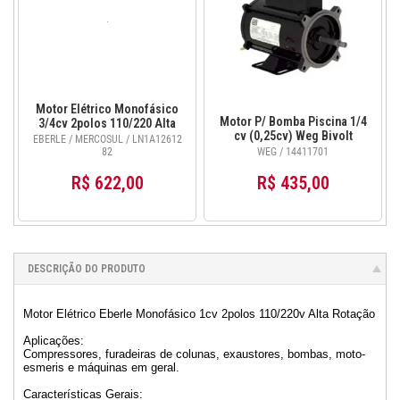
Motor Elétrico Monofásico
Motor P/ Bomba Piscina 1/4
3/4cv 2polos 110/220 Alta
cv (0,25cv) Weg Bivolt
Rotação - EBERLE
EBERLE / MERCOSUL / LN1A12612
Promoção Novo! 14411701
LN1A1261282
82
WEG / 14411701
R$ 622,00
R$ 435,00
DESCRIÇÃO DO PRODUTO
Motor Elétrico Eberle Monofásico 1cv 2polos 110/220v Alta Rotação
Aplicações:
Compressores, furadeiras de colunas, exaustores, bombas, moto-
esmeris e máquinas em geral.
Características Gerais: