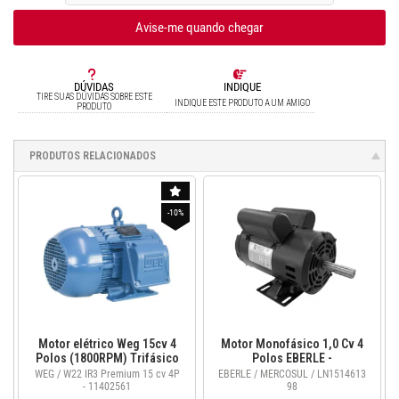
Avise-me quando chegar
DÚVIDAS
INDIQUE
TIRE SUAS DÚVIDAS SOBRE ESTE
INDIQUE ESTE PRODUTO A UM AMIGO
PRODUTO
PRODUTOS RELACIONADOS
-10%
Motor elétrico Weg 15cv 4
Motor Monofásico 1,0 Cv 4
Polos (1800RPM) Trifásico
Polos EBERLE -
220/380/440 V W22 Ir3 Baixa
LN151461398
WEG / W22 IR3 Premium 15 cv 4P
EBERLE / MERCOSUL / LN1514613
Rotação C/nf - 11402561
- 11402561
98