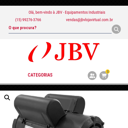
Olá, bem-vindo à
JBV - Equipamentos Industriais
(15) 99276-3766
vendas@jbvlojavirtual.com.br
0
CATEGORIAS