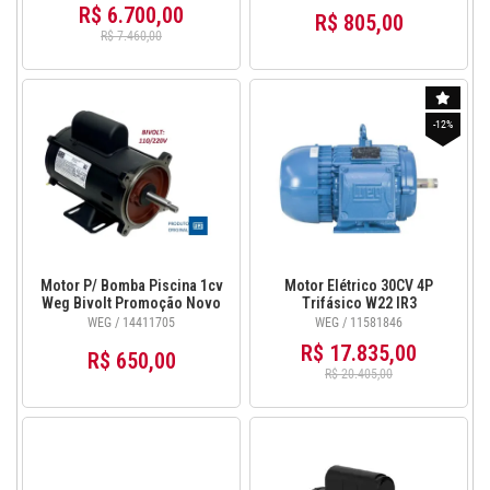
R$ 6.700,00
R$ 805,00
R$ 7.460,00
-12%
Motor P/ Bomba Piscina 1cv
Motor Elétrico 30CV 4P
Weg Bivolt Promoção Novo
Trifásico W22 IR3
14411705
220/380/440V - WEG-
WEG / 14411705
WEG / 11581846
11581846
R$ 17.835,00
R$ 650,00
R$ 20.405,00