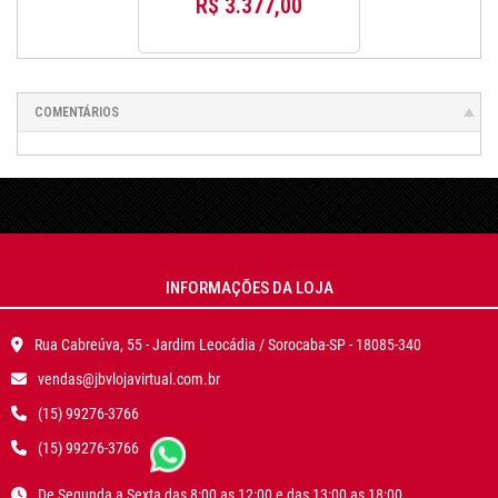
R$ 3.377,00
COMENTÁRIOS
INFORMAÇÕES DA LOJA
Rua Cabreúva, 55 - Jardim Leocádia / Sorocaba-SP - 18085-340
vendas@jbvlojavirtual.com.br
(15) 99276-3766
(15) 99276-3766
De Segunda a Sexta das 8:00 as 12:00 e das 13:00 as 18:00