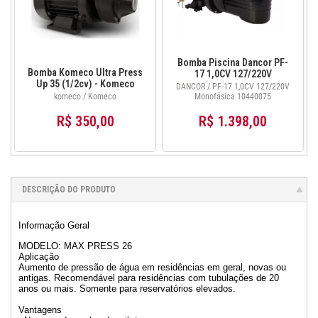
Bomba Piscina Dancor PF-
Bomba Komeco Ultra Press
17 1,0CV 127/220V
Up 35 (1/2cv) - Komeco
Monofásica 10440075
DANCOR / PF-17 1,0CV 127/220V
komeco / Komeco
Monofásica 10440075
R$ 350,00
R$ 1.398,00
DESCRIÇÃO DO PRODUTO
Informação Geral
MODELO: MAX PRESS 26
Aplicação
Aumento de pressão de água em residências em geral, novas ou
antigas. Recomendável para residências com tubulações de 20
anos ou mais. Somente para reservatórios elevados.
Vantagens