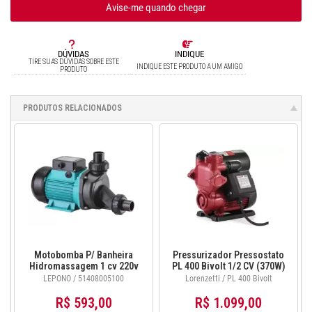
Avise-me quando chegar
DÚVIDAS
INDIQUE
TIRE SUAS DÚVIDAS SOBRE ESTE
INDIQUE ESTE PRODUTO A UM AMIGO
PRODUTO
PRODUTOS RELACIONADOS
Motobomba P/ Banheira
Pressurizador Pressostato
Hidromassagem 1 cv 220v
PL 400 Bivolt 1/2 CV (370W)
LSPA 1100 Lepono
Lorenzetti
LEPONO / 51408005100
Lorenzetti / PL 400 Bivolt
51408005100
R$ 593,00
R$ 1.099,00