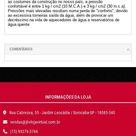
as costumes da construção no nosso país, a pressão
confortável é entre 1 kg / cm2 (10 M.C.A.) e 3 kg / cm2 (30 m.c.a).
Pressões mais elevadas resultam numa perda de "conforto", devido
ao excessiva torneiras saída da água, além de provocar um
decréscimo na vida de aquecedores de água e reservatórios de
água quente
COMENTÁRIOS
INFORMAÇÕES DA LOJA
Rua Cabreúva, 55 - Jardim Leocádia / Sorocaba-SP - 18085-340
vendas@jbvlojavirtual.com.br
(15) 99276-3766