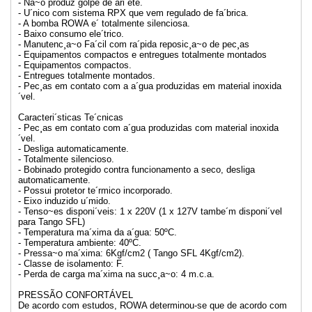
- Na~o produz golpe de ari´ete.
- U´nico com sistema RPX que vem regulado de fa´brica.
- A bomba ROWA e´ totalmente silenciosa.
- Baixo consumo ele´trico.
- Manutenc¸a~o Fa´cil com ra´pida reposic¸a~o de pec¸as
- Equipamentos compactos e entregues totalmente montados
- Equipamentos compactos.
- Entregues totalmente montados.
- Pec¸as em contato com a a´gua produzidas em material inoxida
´vel.
Caracteri´sticas Te´cnicas
- Pec¸as em contato com a´gua produzidas com material inoxida
´vel.
- Desliga automaticamente.
- Totalmente silencioso.
- Bobinado protegido contra funcionamento a seco, desliga
automaticamente.
- Possui protetor te´rmico incorporado.
- Eixo induzido u´mido.
- Tenso~es disponi´veis: 1 x 220V (1 x 127V tambe´m disponi´vel
para Tango SFL)
- Temperatura ma´xima da a´gua: 50ºC.
- Temperatura ambiente: 40ºC.
- Pressa~o ma´xima: 6Kgf/cm2 ( Tango SFL 4Kgf/cm2).
- Classe de isolamento: F.
- Perda de carga ma´xima na succ¸a~o: 4 m.c.a.
PRESSÃO CONFORTÁVEL
De acordo com estudos, ROWA determinou-se que de acordo com