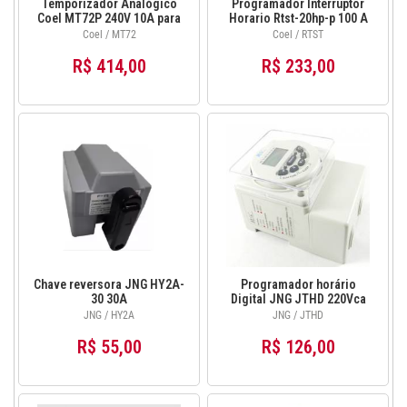
Temporizador Analógico
Programador Interruptor
Coel MT72P 240V 10A para
Horario Rtst-20hp-p 100 A
Automação
240v Coel
Coel / MT72
Coel / RTST
R$ 414,00
R$ 233,00
Chave reversora JNG HY2A-
Programador horário
30 30A
Digital JNG JTHD 220Vca
JNG / HY2A
JNG / JTHD
R$ 55,00
R$ 126,00