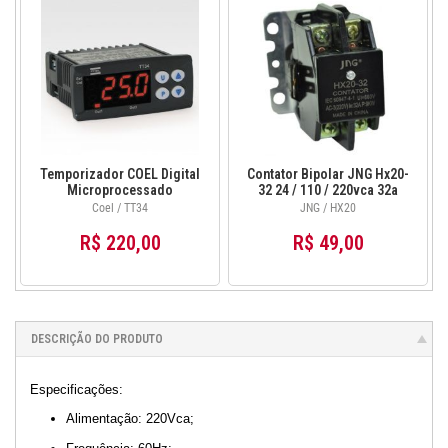
Temporizador COEL Digital
Contator Bipolar JNG Hx20-
Microprocessado
32 24 / 110 / 220vca 32a
TT34HCRR 100~240VCA
Coel / TT34
JNG / HX20
R$ 220,00
R$ 49,00
DESCRIÇÃO DO PRODUTO
Especificações:
Alimentação: 220Vca;