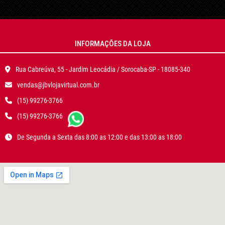
INFORMAÇÕES DA LOJA
Rua Cabreúva, 55 - Jardim Leocádia / Sorocaba-SP - 18085-340
vendas@jbvlojavirtual.com.br
(15) 99276-3766
(15) 99276-3766
De Segunda a Sexta das 8:00 as 12:00 e das 13:00 as 18:00