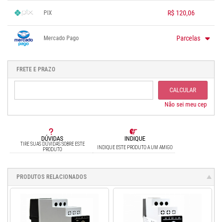
R$ 120,06
PIX
1x sem juros de R$ 120,06
.
.
.
.
.
Parcelas
Mercado Pago
.
.
.
.
.
.
1x sem juros de R$ 138,00
.
.
.
.
.
2x sem juros de R$ 69,00
.
.
.
FRETE E PRAZO
.
.
CALCULAR
Não sei meu cep
DÚVIDAS
INDIQUE
TIRE SUAS DÚVIDAS SOBRE ESTE
INDIQUE ESTE PRODUTO A UM AMIGO
PRODUTO
PRODUTOS RELACIONADOS