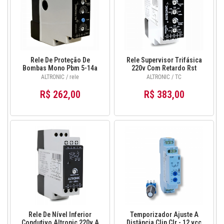
Rele De Proteção De
Rele Supervisor Trifásica
Bombas Mono Pbm 5-14a
220v Com Retardo Rst
Altronic
Altronic
ALTRONIC / rele
ALTRONIC / TC
R$ 262,00
R$ 383,00
Rele De Nível Inferior
Temporizador Ajuste A
Condutivo Altronic 220v A
Distância Clip Clr - 12 vcc