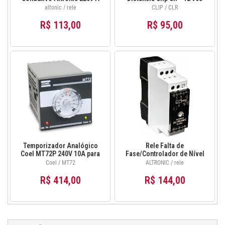
380v Rn-01 220/380v
altonic / rele
CLIP / CLR
R$ 113,00
R$ 95,00
Temporizador Analógico
Rele Falta de
Coel MT72P 240V 10A para
Fase/Controlador de Nível
Automação
1REL0103 - 220-380VCA -
Coel / MT72
ALTRONIC / rele
Altronic
R$ 414,00
R$ 144,00