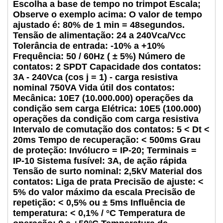
Escolha a base de tempo no trimpot Escala;
Observe o exemplo acima: O valor de tempo
ajustado é: 80% de 1 min = 48segundos.
Tensão de alimentação: 24 a 240Vca/Vcc
Tolerância de entrada: -10% a +10%
Frequência: 50 / 60Hz ( ± 5%) Número de
contatos: 2 SPDT Capacidade dos contatos:
3A - 240Vca (cos j = 1) - carga resistiva
nominal 750VA Vida útil dos contatos:
Mecânica: 10E7 (10.000.000) operações da
condição sem carga Elétrica: 10E5 (100.000)
operações da condição com carga resistiva
Intervalo de comutação dos contatos: 5 < Dt <
20ms Tempo de recuperação: < 500ms Grau
de proteção: Invólucro = IP-20; Terminais =
IP-10 Sistema fusível: 3A, de ação rápida
Tensão de surto nominal: 2,5kV Material dos
contatos: Liga de prata Precisão de ajuste: <
5% do valor máximo da escala Precisão de
repetição: < 0,5% ou ± 5ms Influência de
temperatura: < 0,1% / °C Temperatura de