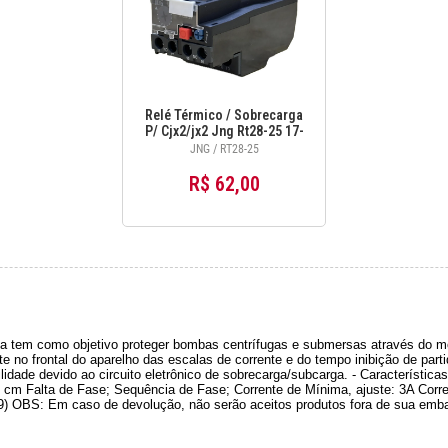
Relé Térmico / Sobrecarga
P/ Cjx2/jx2 Jng Rt28-25 17-
25a
JNG / RT28-25
R$ 62,00
omo objetivo proteger bombas centrífugas e submersas através do monito
e no frontal do aparelho das escalas de corrente e do tempo inibição de par
idade devido ao circuito eletrônico de sobrecarga/subcarga. - Característic
,8 cm Falta de Fase; Sequência de Fase; Corrente de Mínima, ajuste: 3A Corre
-9) OBS: Em caso de devolução, não serão aceitos produtos fora de sua emb