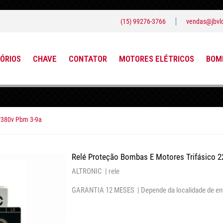
(15) 99276-3766
vendas@jbvlo
ÓRIOS
CHAVE
CONTATOR
MOTORES ELÉTRICOS
BOMB
0/380v Pbm 3-9a
Relé Proteção Bombas E Motores Trifásico 
ALTRONIC |
rele
GARANTIA 12 MESES |
Depende da localidade de en