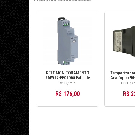
RELE MONITORAMENTO
Temporizador
RMW17-FF01D65 Falta de
Analógico 90
fase 1 NA/NF Não aplicável
- C
WEG / rele
COEL / co
12590262
R$ 176,00
R$ 2