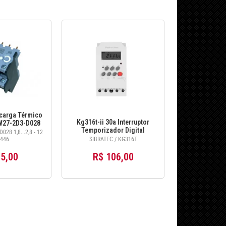
carga Térmico
Kg316t-ii 30a Interruptor
W27-2D3-D028
Temporizador Digital
- 12140446
28 1,8...2,8 - 12
Programável I
446
SIBRATEC / KG316T
5,00
R$ 106,00