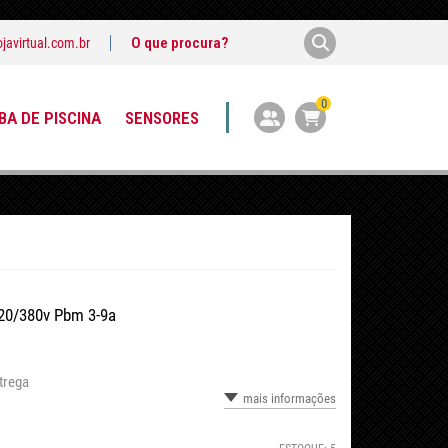
javirtual.com.br
0
A DE PISCINA
SENSORES
220/380v Pbm 3-9a
trega
mais informações