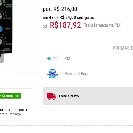
por: R$
216,00
em
4x
de
R$
54,00
sem juros
R$187,92
Transferência via PIX
ou
FORMAS 
PIX
1x sem juros de R$ 187,92
.
.
.
.
Mercado Pago
.
.
.
1x sem juros de R$ 216,00
3x se
2x sem juros de R$ 108,00
4x se
Frete e prazo
Compartilhar
QUE ESTE PRODUTO
e para um amigo