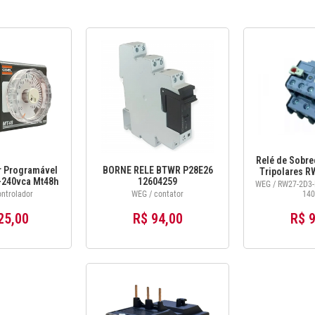
Relé de Sobre
 Programável
BORNE RELE BTWR P28E26
Tripolares R
-240vca Mt48h
12604259
1,8...2,8 
WEG / RW27-2D3-D0
oel
ntrolador
WEG / contator
140
25,00
R$ 94,00
R$ 9