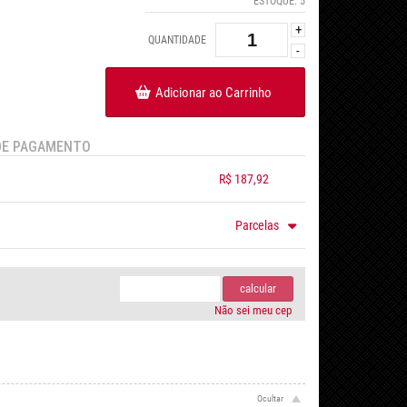
ESTOQUE:
5
+
QUANTIDADE
-
Adicionar ao Carrinho
DE PAGAMENTO
R$ 187,92
.
.
.
.
Parcelas
m juros de R$ 72,00
.
.
.
.
.
m juros de R$ 54,00
.
.
.
calcular
Não sei meu cep