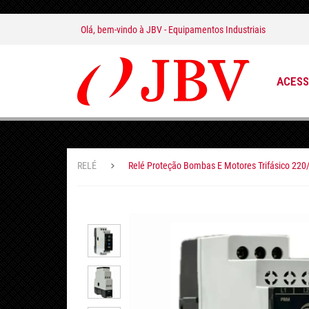
Olá, bem-vindo à
JBV - Equipamentos Industriais
ACESS
RELÉ
Relé Proteção Bombas E Motores Trifásico 22