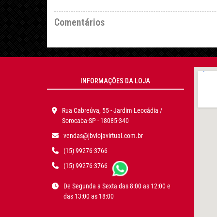
Comentários
INFORMAÇÕES DA LOJA
Rua Cabreúva, 55 - Jardim Leocádia /
Sorocaba-SP - 18085-340
vendas@jbvlojavirtual.com.br
(15) 99276-3766
(15) 99276-3766
De Segunda a Sexta das 8:00 as 12:00 e
das 13:00 as 18:00