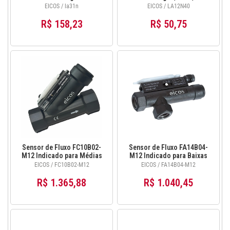
Conexão 1 Npt -
Combustíveis e
EICOS / la31n
EICOS / LA12N40
Lubrificantes
R$ 158,23
R$ 50,75
Sensor de Fluxo FC10B02-
Sensor de Fluxo FA14B04-
M12 Indicado para Médias
M12 Indicado para Baixas
Vazões de Água - 1"G
Vazões de Óleo - 1/4"G
EICOS / FC10B02-M12
EICOS / FA14B04-M12
R$ 1.365,88
R$ 1.040,45