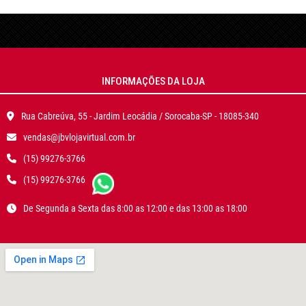
INFORMAÇÕES DA LOJA
Rua Cabreúva, 55 - Jardim Leocádia / Sorocaba-SP - 18085-340
vendas@jbvlojavirtual.com.br
(15) 99276-3766
(15) 99276-3766
De Segunda a Sexta das 8:00 as 12:00 e das 13:00 as 18:00