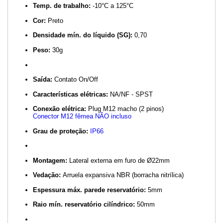
Temp. de trabalho:
-10°C a 125°C
Cor:
Preto
Densidade mín. do líquido (SG):
0,70
Peso:
30g
Saída:
Contato On/Off
Características elétricas:
NA/NF - SPST
Conexão elétrica:
Plug M12 macho (2 pinos)
Conector M12 fêmea NÃO incluso
Grau de proteção:
IP66
Montagem:
Lateral externa em furo de Ø22mm
Vedação:
Arruela expansiva NBR (borracha nitrílica)
Espessura máx. parede reservatório:
5mm
Raio mín. reservatório cilíndrico:
50mm