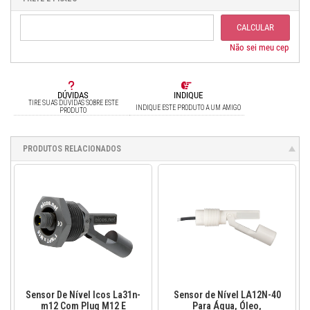
.
3x sem juros de R$ 65,68
CALCULAR
Não sei meu cep
DÚVIDAS
INDIQUE
TIRE SUAS DÚVIDAS SOBRE ESTE
INDIQUE ESTE PRODUTO A UM AMIGO
PRODUTO
PRODUTOS RELACIONADOS
Sensor De Nível Icos La31n-
Sensor de Nível LA12N-40
m12 Com Plug M12 E
Para Água, Óleo,