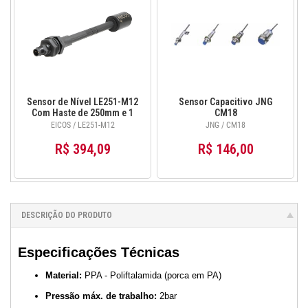
Sensor de Nível LE251-M12
Sensor Capacitivo JNG
Com Haste de 250mm e 1
CM18
Ponto de Detecção
EICOS / LE251-M12
JNG / CM18
R$ 394,09
R$ 146,00
DESCRIÇÃO DO PRODUTO
Especificações Técnicas
Material:
PPA - Poliftalamida (porca em PA)
Pressão máx. de trabalho:
2bar