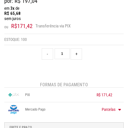
por: R$
197,04
em
3x
de
R$
65,68
sem juros
R$171,42
Transferência via PIX
ou
ESTOQUE:
100
-
+
FORMAS DE PAGAMENTO
R$ 171,42
PIX
1x sem juros de R$ 171,42
.
.
.
.
.
Parcelas
Mercado Pago
.
.
.
.
.
.
1x sem juros de R$ 197,04
.
.
.
.
.
2x sem juros de R$ 98,52
.
.
FRETE E PRAZO
.