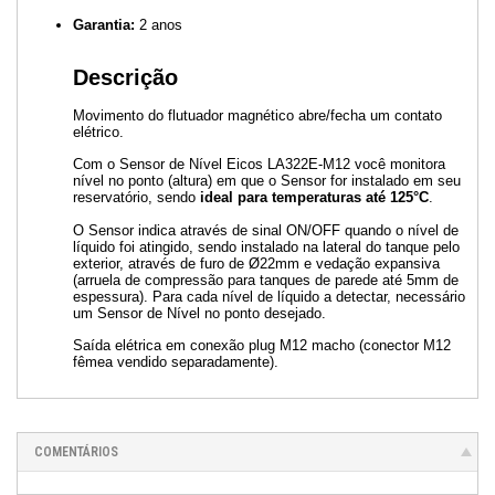
Garantia:
2 anos
Descrição
Movimento do flutuador magnético abre/fecha um contato
elétrico.
Com o Sensor de Nível Eicos LA322E-M12 você monitora
nível no ponto (altura) em que o Sensor for instalado em seu
reservatório, sendo
ideal para temperaturas até 125°C
.
O Sensor indica através de sinal ON/OFF quando o nível de
líquido foi atingido, sendo instalado na lateral do tanque pelo
exterior, através de furo de Ø22mm e vedação expansiva
(arruela de compressão para tanques de parede até 5mm de
espessura). Para cada nível de líquido a detectar, necessário
um Sensor de Nível no ponto desejado.
Saída elétrica em conexão plug M12 macho (conector M12
fêmea vendido separadamente).
COMENTÁRIOS