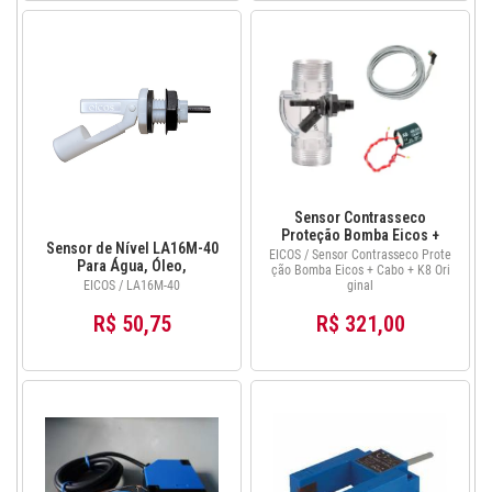
Sensor Contrasseco
Proteção Bomba Eicos +
Sensor de Nível LA16M-40
Cabo 2m + K8 Original
EICOS / Sensor Contrasseco Prote
Para Água, Óleo,
ção Bomba Eicos + Cabo + K8 Ori
Combustíveis e
EICOS / LA16M-40
ginal
Lubrificantes Original Eicos
R$ 50,75
R$ 321,00