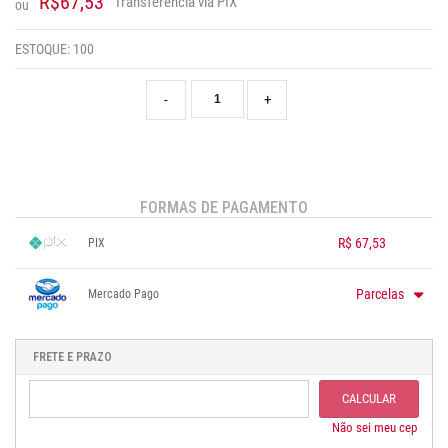
R$67,53
Transferência via PIX
ou
ESTOQUE:
100
-
+
FORMAS DE PAGAMENTO
R$ 67,53
PIX
1x sem juros de R$ 67,53
.
.
.
.
.
Parcelas
Mercado Pago
.
.
.
.
.
.
1x sem juros de R$ 77,62
.
.
.
.
.
.
.
.
.
.
.
FRETE E PRAZO
CALCULAR
Não sei meu cep