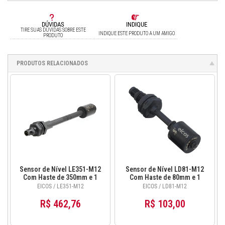
DÚVIDAS
INDIQUE
TIRE SUAS DÚVIDAS SOBRE ESTE
INDIQUE ESTE PRODUTO A UM AMIGO
PRODUTO
PRODUTOS RELACIONADOS
Sensor de Nível LE351-M12
Sensor de Nível LD81-M12
Com Haste de 350mm e 1
Com Haste de 80mm e 1
Ponto de Detecção
Ponto de Detecção
EICOS / LE351-M12
EICOS / LD81-M12
R$ 462,76
R$ 103,00