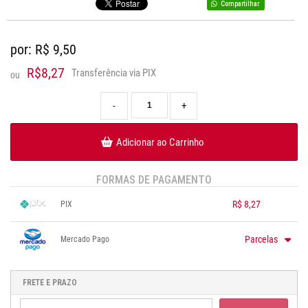
Compartilhar
por: R$
9,50
R$8,27
Transferência via PIX
ou
-
+
Adicionar ao Carrinho
FORMAS DE PAGAMENTO
R$ 8,27
PIX
1x sem juros de R$ 8,27
.
.
.
.
.
Parcelas
Mercado Pago
.
.
.
.
.
.
1x sem juros de R$ 9,50
.
.
.
.
.
.
.
.
.
.
.
FRETE E PRAZO