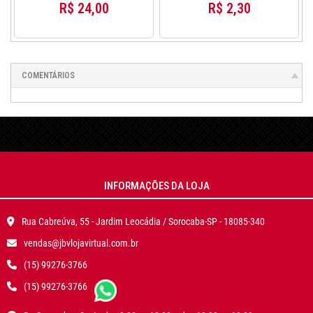
R$ 24,00
R$ 2,30
COMENTÁRIOS
INFORMAÇÕES DA LOJA
Rua Cabreúva, 55 - Jardim Leocádia / Sorocaba-SP - 18085-340
vendas@jbvlojavirtual.com.br
(15) 99276-3766
(15) 99276-3766