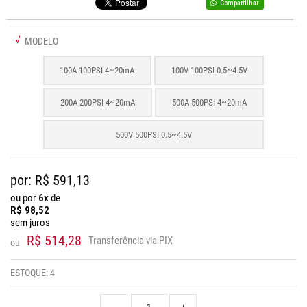
Compartilhar
√
MODELO
100A 100PSI 4~20mA
100V 100PSI 0.5~4.5V
200A 200PSI 4~20mA
500A 500PSI 4~20mA
500V 500PSI 0.5~4.5V
por: R$
591,13
ou por
6x
de
R$
98,52
sem juros
R$ 514,28
Transferência via PIX
ou
ESTOQUE:
4