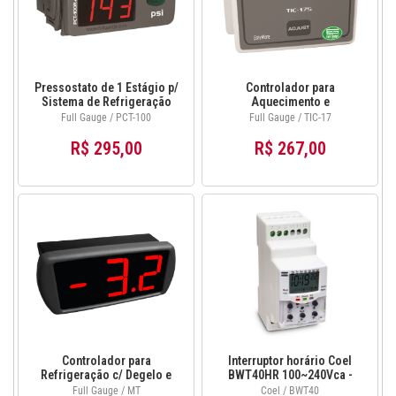
Pressostato de 1 Estágio p/
Controlador para
Sistema de Refrigeração
Aquecimento e
Full Gauge PCT-100E
Refrigeração Full Gauge
Full Gauge / PCT-100
Full Gauge / TIC-17
TIC-17S 12~24Vca
R$ 295,00
R$ 267,00
Controlador para
Interruptor horário Coel
Refrigeração c/ Degelo e
BWT40HR 100~240Vca -
para Aquecimento Full
48~63Hz
Full Gauge / MT
Coel / BWT40