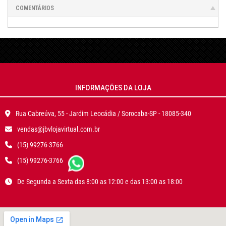
COMENTÁRIOS
INFORMAÇÕES DA LOJA
Rua Cabreúva, 55 - Jardim Leocádia / Sorocaba-SP - 18085-340
vendas@jbvlojavirtual.com.br
(15) 99276-3766
(15) 99276-3766
De Segunda a Sexta das 8:00 as 12:00 e das 13:00 as 18:00