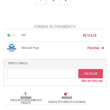
-
+
FORMAS DE PAGAMENTO
R$ 514,28
PIX
1x sem juros de R$ 514,28
.
.
.
.
.
Parcelas
Mercado Pago
.
.
.
.
.
.
1x sem juros de R$ 591,13
.
.
2x sem juros de R$ 295,57
FRETE E PRAZO
.
3x sem juros de R$ 197,04
.
4x sem juros de R$ 147,78
.
CALCULAR
5x sem juros de R$ 118,23
.
6x sem juros de R$ 98,52
Não sei meu cep
DÚVIDAS
INDIQUE
TIRE SUAS DÚVIDAS SOBRE ESTE
INDIQUE ESTE PRODUTO A UM AMIGO
PRODUTO