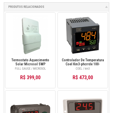
PRODUTOS RELACIONADOS
Termostato Aquecimento
Controlador De Temperatura
Solar Microsol SWP
Coel Km3-phcrrde 100-
Advanced Connect
240vca
FULL GAUGE / MICROSOL
COEL / km3
R$ 399,00
R$ 473,00