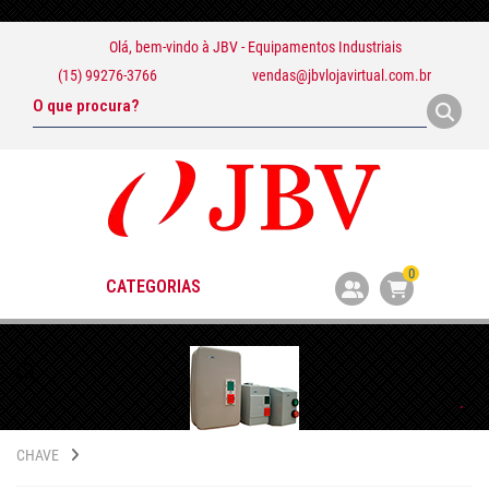
Olá, bem-vindo à
JBV - Equipamentos Industriais
(15) 99276-3766
vendas@jbvlojavirtual.com.br
0
CATEGORIAS
CHAVE