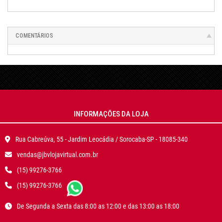
COMENTÁRIOS
INFORMAÇÕES DA LOJA
Rua Cabreúva, 55 - Jardim Leocádia / Sorocaba-SP - 18085-340
vendas@jbvlojavirtual.com.br
(15) 99276-3766
(15) 99276-3766
De Segunda a Sexta das 8:00 as 12:00 e das 13:00 as 18:00