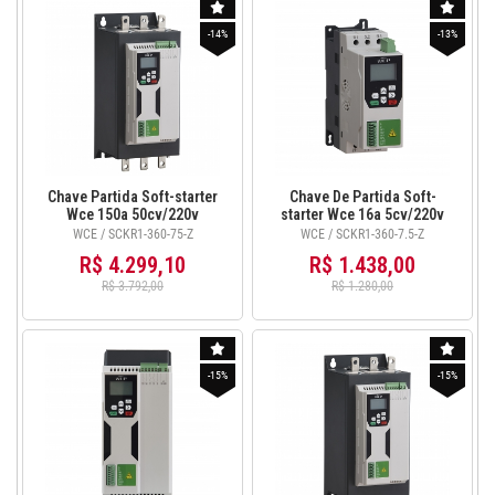
-14%
-13%
Chave Partida Soft-starter
Chave De Partida Soft-
Wce 150a 50cv/220v
starter Wce 16a 5cv/220v
100cv/380v com Ihm
10cv/380v com Ihm -
WCE / SCKR1-360-75-Z
WCE / SCKR1-360-7.5-Z
SCKR1-360-75-Z
SCKR1-360-7.5-Z
R$ 4.299,10
R$ 1.438,00
R$ 3.792,00
R$ 1.280,00
-15%
-15%