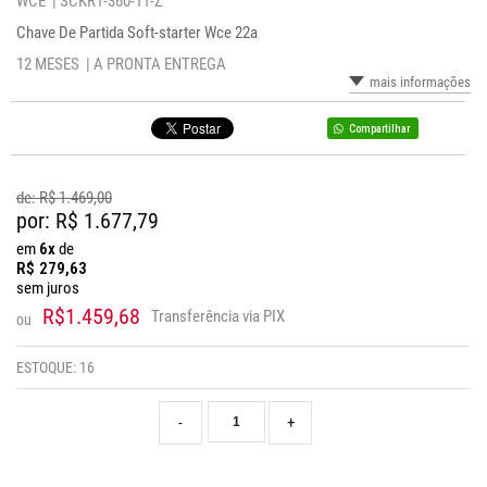
WCE |
SCKR1-360-11-Z
Chave De Partida Soft-starter Wce 22a
12 MESES |
A PRONTA ENTREGA
mais informações
Compartilhar
de: R$
1.469,00
por: R$
1.677,79
em
6x
de
R$
279,63
sem juros
R$1.459,68
Transferência via PIX
ou
ESTOQUE:
16
-
+