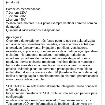
(modbus)
Potências recomendadas:
7,5cv em 220V
15cv em 380V
15cv em 440V
*Válido para motores 2 e 4 polos (sempre verificar corrente nominal
do motor).
Qualquer dúvida estamos a disposição!
Aplicações:
O controle da tensão em três fases permite que ela seja utilizada
em aplicações consideradas pesadas, como bombas centrífugas,
alternativas (saneamento, irrigação e petróleo), ventiladores,
exaustores, sopradores, compressores de ar, refrigeração (parafuso
e pistão), misturadores, aeradores, centrífugas, britadores,
moedores, picadores de madeira, refinadores de papel, fornos
rotativos, serras e plainas (madeira), moinhos (bolas e martelo) e
transportadores de carga garantindo um acionamento suave e
preciso, evitando picos de corrente e prolongando a vida útil do
motor. Além disso, a presença da IHM (Interface Homem-Máquina)
facilita a configuração e monitoramento do sistema, proporcionando
maior praticidade e controle.
SCKR1-360 é um soft starter altamente inteligente, muito confiável
e fácil de usar. A
função recém projetada do SCKRI-360 é uma solução perfeita para
configuração
rápida ou controle mais personalizado. Seu desempenho inclui.
Tela grande LCD com informações de feedback disponíveis em