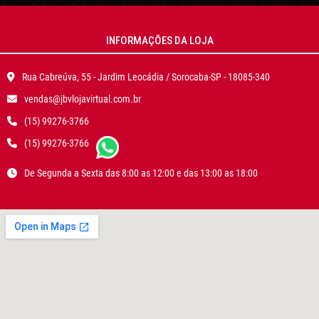
INFORMAÇÕES DA LOJA
Rua Cabreúva, 55 - Jardim Leocádia / Sorocaba-SP - 18085-340
vendas@jbvlojavirtual.com.br
(15) 99276-3766
(15) 99276-3766
De Segunda a Sexta das 8:00 as 12:00 e das 13:00 as 18:00