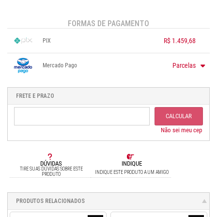
FORMAS DE PAGAMENTO
R$ 1.459,68
PIX
1x sem juros de R$ 1.459,68
.
.
.
.
.
Parcelas
Mercado Pago
.
.
.
.
.
.
1x sem juros de R$ 1.677,79
.
.
2x sem juros de R$ 838,90
FRETE E PRAZO
.
3x sem juros de R$ 559,26
.
4x sem juros de R$ 419,45
.
CALCULAR
5x sem juros de R$ 335,56
.
6x sem juros de R$ 279,63
Não sei meu cep
DÚVIDAS
INDIQUE
TIRE SUAS DÚVIDAS SOBRE ESTE
INDIQUE ESTE PRODUTO A UM AMIGO
PRODUTO
PRODUTOS RELACIONADOS