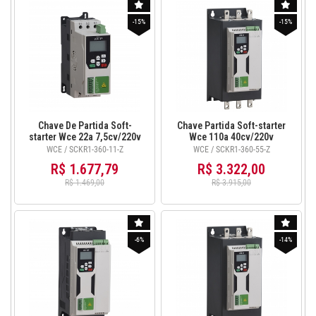
-15%
-15%
Chave De Partida Soft-
Chave Partida Soft-starter
starter Wce 22a 7,5cv/220v
Wce 110a 40cv/220v
15cv/380v com Ihm -
75cv/380v com Ihm SCKR1-
WCE / SCKR1-360-11-Z
WCE / SCKR1-360-55-Z
SCKR1-360-11-Z
360-55-Z
R$ 1.677,79
R$ 3.322,00
R$ 1.469,00
R$ 3.915,00
-6%
-14%