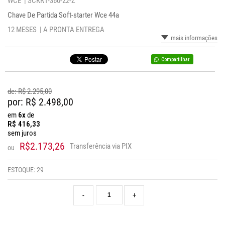
WCE |
SCKR1-360-22-Z
Chave De Partida Soft-starter Wce 44a
12 MESES |
A PRONTA ENTREGA
mais informações
Compartilhar
de: R$
2.295,00
por: R$
2.498,00
em
6x
de
R$
416,33
sem juros
R$2.173,26
Transferência via PIX
ou
ESTOQUE:
29
-
+