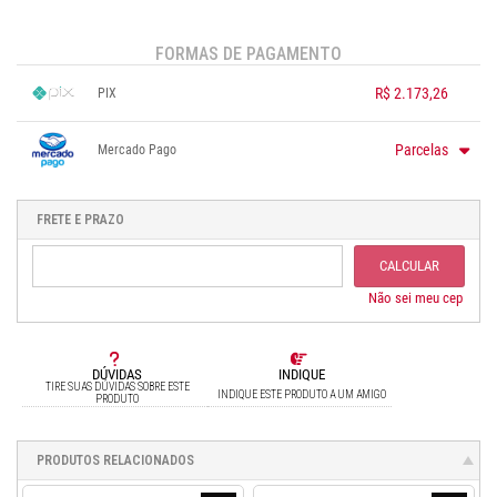
FORMAS DE PAGAMENTO
R$ 2.173,26
PIX
1x sem juros de R$ 2.173,26
.
.
.
.
.
Parcelas
Mercado Pago
.
.
.
.
.
.
1x sem juros de R$ 2.498,00
.
.
2x sem juros de R$ 1.249,00
FRETE E PRAZO
.
3x sem juros de R$ 832,67
.
4x sem juros de R$ 624,50
.
CALCULAR
5x sem juros de R$ 499,60
.
6x sem juros de R$ 416,33
Não sei meu cep
DÚVIDAS
INDIQUE
TIRE SUAS DÚVIDAS SOBRE ESTE
INDIQUE ESTE PRODUTO A UM AMIGO
PRODUTO
PRODUTOS RELACIONADOS