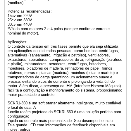
(modbus)
Potências recomendadas:
15cv em 220V
25cv em 380V
30cv em 440V
*Válido para motores 2 e 4 polos (sempre confirmar corrente
nominal do motor).
Aplicações:
O controle da tensão em três fases permite que ela seja utilizada
em aplicações consideradas pesadas, como bombas centrífugas,
alternativas (saneamento, irrigação e petróleo), ventiladores,
exaustores, sopradores, compressores de ar, refrigeração (parafuso
e pistão), misturadores, aeradores, centrífugas, britadores,
moedores, picadores de madeira, refinadores de papel, fornos
rotativos, serras e plainas (madeira), moinhos (bolas e martelo) e
transportadores de carga garantindo um acionamento suave e
preciso, evitando picos de corrente e prolongando a vida útil do
motor. Além disso, a presença da IHM (Interface Homem-Máquina)
facilita a configuração e monitoramento do sistema, proporcionando
maior praticidade e controle.
SCKR1-360 é um soft starter altamente inteligente, muito confiável
e fácil de usar. A
função recém projetada do SCKRI-360 é uma solução perfeita para
configuração
rápida ou controle mais personalizado. Seu desempenho inclui.
Tela grande LCD com informações de feedback disponíveis em
inglês, outros