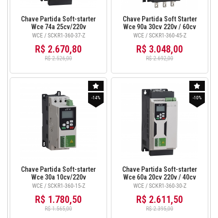
Chave Partida Soft-starter
Chave Partida Soft Starter
Wce 74a 25cv/220v
Wce 90a 30cv 220v / 60cv
50cv/380v C/ihm SCKR1-
380v Ihm - SCKR1-360-45-Z
WCE / SCKR1-360-37-Z
WCE / SCKR1-360-45-Z
360-37-Z
R$ 2.670,80
R$ 3.048,00
R$ 2.526,00
R$ 2.692,00
-14%
-10%
Chave Partida Soft-starter
Chave Partida Soft-starter
Wce 30a 10cv/220v
Wce 60a 20cv 220v / 40cv
15cv/380v com Ihm SCKR1-
380v com Ihm SCKR1-360-
WCE / SCKR1-360-15-Z
WCE / SCKR1-360-30-Z
360-15-Z
30-Z
R$ 1.780,50
R$ 2.611,50
R$ 1.565,00
R$ 2.395,00