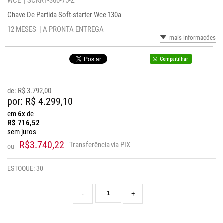
WCE |
SCKR1-360-75-Z
Chave De Partida Soft-starter Wce 130a
12 MESES |
A PRONTA ENTREGA
mais informações
Compartilhar
de: R$
3.792,00
por: R$
4.299,10
em
6x
de
R$
716,52
sem juros
R$3.740,22
Transferência via PIX
ou
ESTOQUE:
30
-
+