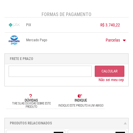
FORMAS DE PAGAMENTO
R$ 3.740,22
PIX
1x sem juros de R$ 3.740,22
.
.
.
.
.
Parcelas
Mercado Pago
.
.
.
.
.
.
1x sem juros de R$ 4.299,10
.
.
2x sem juros de R$ 2.149,55
FRETE E PRAZO
.
3x sem juros de R$ 1.433,03
.
4x sem juros de R$ 1.074,78
.
CALCULAR
5x sem juros de R$ 859,82
.
6x sem juros de R$ 716,52
Não sei meu cep
DÚVIDAS
INDIQUE
TIRE SUAS DÚVIDAS SOBRE ESTE
INDIQUE ESTE PRODUTO A UM AMIGO
PRODUTO
PRODUTOS RELACIONADOS