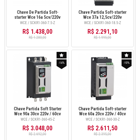
Chave De Partida Soft-
Chave Partida Soft-starter
starter Wce 16a 5cv/220v
Wce 37a 12,5cv/220v
10cv/380v com Ihm -
20cv/380v com Ihm SCKR1-
WCE / SCKR1-360-7.5-Z
WCE / SCKR1-360-18.5-Z
SCKR1-360-7.5-Z
360-18.5-Z
R$ 1.438,00
R$ 2.291,10
R$ 1.280,00
R$ 1.995,00
-14%
-10%
Chave Partida Soft Starter
Chave Partida Soft-starter
Wce 90a 30cv 220v / 60cv
Wce 60a 20cv 220v / 40cv
380v Ihm - SCKR1-360-45-Z
380v com Ihm SCKR1-360-
WCE / SCKR1-360-45-Z
WCE / SCKR1-360-30-Z
30-Z
R$ 3.048,00
R$ 2.611,50
R$ 2.692,00
R$ 2.395,00