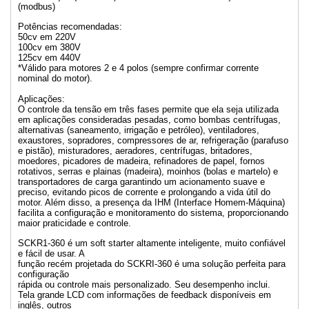
(modbus)
Potências recomendadas:
50cv em 220V
100cv em 380V
125cv em 440V
*Válido para motores 2 e 4 polos (sempre confirmar corrente
nominal do motor).
Aplicações:
O controle da tensão em três fases permite que ela seja utilizada
em aplicações consideradas pesadas, como bombas centrífugas,
alternativas (saneamento, irrigação e petróleo), ventiladores,
exaustores, sopradores, compressores de ar, refrigeração (parafuso
e pistão), misturadores, aeradores, centrífugas, britadores,
moedores, picadores de madeira, refinadores de papel, fornos
rotativos, serras e plainas (madeira), moinhos (bolas e martelo) e
transportadores de carga garantindo um acionamento suave e
preciso, evitando picos de corrente e prolongando a vida útil do
motor. Além disso, a presença da IHM (Interface Homem-Máquina)
facilita a configuração e monitoramento do sistema, proporcionando
maior praticidade e controle.
SCKR1-360 é um soft starter altamente inteligente, muito confiável
e fácil de usar. A
função recém projetada do SCKRI-360 é uma solução perfeita para
configuração
rápida ou controle mais personalizado. Seu desempenho inclui.
Tela grande LCD com informações de feedback disponíveis em
inglês, outros