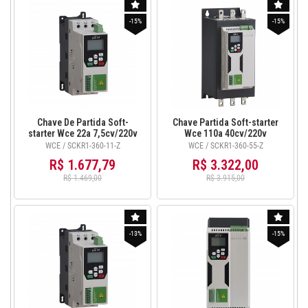
-15%
-15%
Chave De Partida Soft-
Chave Partida Soft-starter
starter Wce 22a 7,5cv/220v
Wce 110a 40cv/220v
15cv/380v com Ihm -
75cv/380v com Ihm SCKR1-
WCE / SCKR1-360-11-Z
WCE / SCKR1-360-55-Z
SCKR1-360-11-Z
360-55-Z
R$ 1.677,79
R$ 3.322,00
R$ 1.469,00
R$ 3.915,00
-13%
-15%