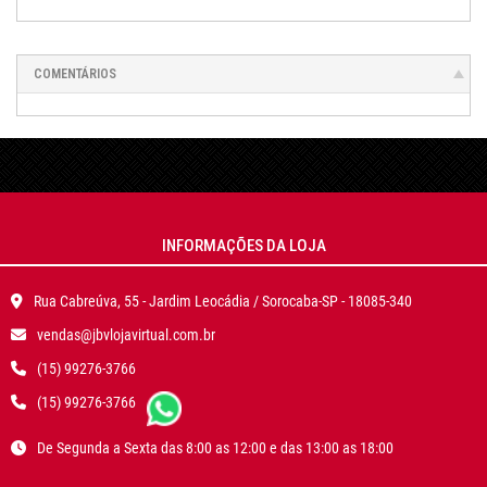
COMENTÁRIOS
INFORMAÇÕES DA LOJA
Rua Cabreúva, 55 - Jardim Leocádia / Sorocaba-SP - 18085-340
vendas@jbvlojavirtual.com.br
(15) 99276-3766
(15) 99276-3766
De Segunda a Sexta das 8:00 as 12:00 e das 13:00 as 18:00