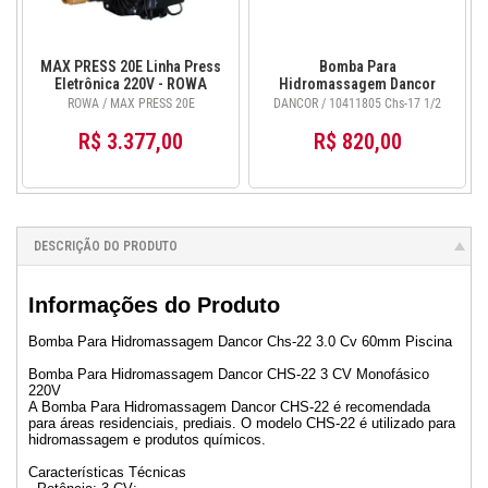
MAX PRESS 20E Linha Press
Bomba Para
Eletrônica 220V - ROWA
Hidromassagem Dancor
Chs-17 1/2 Cv Monofásica
ROWA / MAX PRESS 20E
DANCOR / 10411805 Chs-17 1/2
110v/220v 10411805
R$ 3.377,00
R$ 820,00
DESCRIÇÃO DO PRODUTO
Informações do Produto
Bomba Para Hidromassagem Dancor Chs-22 3.0 Cv 60mm Piscina
Bomba Para Hidromassagem Dancor CHS-22 3 CV Monofásico
220V
A Bomba Para Hidromassagem Dancor CHS-22 é recomendada
para áreas residenciais, prediais. O modelo CHS-22 é utilizado para
hidromassagem e produtos químicos.
Características Técnicas