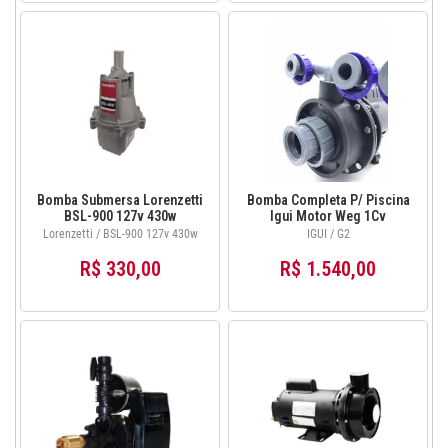
Bomba Submersa Lorenzetti
Bomba Completa P/ Piscina
BSL-900 127v 430w
Igui Motor Weg 1Cv
110/220v Mod G2
Lorenzetti / BSL-900 127v 430w
IGUI / G2
R$ 330,00
R$ 1.540,00