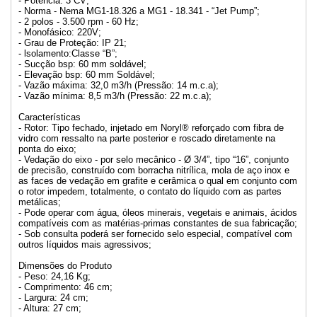
- Potência: 3 CV;
- Norma - Nema MG1-18.326 a MG1 - 18.341 - “Jet Pump”;
- 2 polos - 3.500 rpm - 60 Hz;
- Monofásico: 220V;
- Grau de Proteção: IP 21;
- lsolamento:Classe “B”;
- Sucção bsp: 60 mm soldável;
- Elevação bsp: 60 mm Soldável;
- Vazão máxima: 32,0 m3/h (Pressão: 14 m.c.a);
- Vazão mínima: 8,5 m3/h (Pressão: 22 m.c.a);
Características
- Rotor: Tipo fechado, injetado em Noryl® reforçado com fibra de
vidro com ressalto na parte posterior e roscado diretamente na
ponta do eixo;
- Vedação do eixo - por selo mecânico - Ø 3/4”, tipo “16”, conjunto
de precisão, construído com borracha nitrílica, mola de aço inox e
as faces de vedação em grafite e cerâmica o qual em conjunto com
o rotor impedem, totalmente, o contato do líquido com as partes
metálicas;
- Pode operar com água, óleos minerais, vegetais e animais, ácidos
compatíveis com as matérias-primas constantes de sua fabricação;
- Sob consulta poderá ser fornecido selo especial, compatível com
outros líquidos mais agressivos;
Dimensões do Produto
- Peso: 24,16 Kg;
- Comprimento: 46 cm;
- Largura: 24 cm;
- Altura: 27 cm;