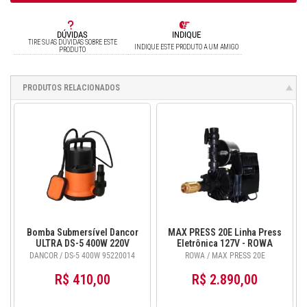
DÚVIDAS
INDIQUE
TIRE SUAS DÚVIDAS SOBRE ESTE
INDIQUE ESTE PRODUTO A UM AMIGO
PRODUTO
PRODUTOS RELACIONADOS
Bomba Submersível Dancor
MAX PRESS 20E Linha Press
ULTRA DS-5 400W 220V
Eletrônica 127V - ROWA
Monofásica 95220014
DANCOR / DS-5 400W 95220014
ROWA / MAX PRESS 20E
R$ 410,00
R$ 2.890,00