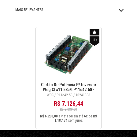
MAIS RELEVANTES
MAIS VENDIDOS
-11%
MENOR PREÇO
MAIOR PREÇO
A - Z
Cartão De Potência P/ Inversor
Weg Cfw11 58a/t P11c42.58 -
10241388
WEG / P11c42.58 / 10241388
R$ 7.126,44
R$ 8.089,00
R$ 6.200,00
à vista ou em até
6x
de
R$
1.187,74
sem juros