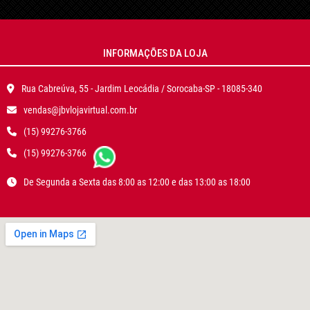
INFORMAÇÕES DA LOJA
Rua Cabreúva, 55 - Jardim Leocádia / Sorocaba-SP - 18085-340
vendas@jbvlojavirtual.com.br
(15) 99276-3766
(15) 99276-3766
De Segunda a Sexta das 8:00 as 12:00 e das 13:00 as 18:00