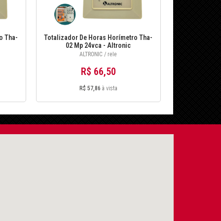
MAIOR PREÇO
A - Z
o Tha-
Totalizador De Horas Horímetro Tha-
02 Mp 24vca - Altronic
ALTRONIC / rele
R$ 66,50
R$ 57,86
à vista