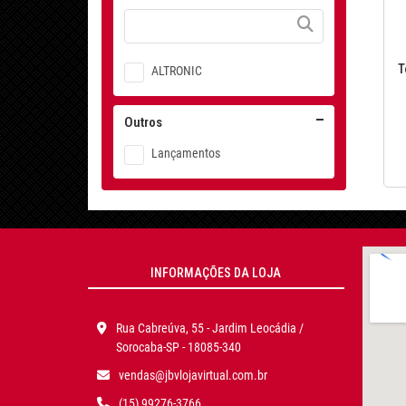
T
ALTRONIC
Outros
Lançamentos
INFORMAÇÕES DA LOJA
Rua Cabreúva, 55 - Jardim Leocádia /
Sorocaba-SP - 18085-340
vendas@jbvlojavirtual.com.br
(15) 99276-3766