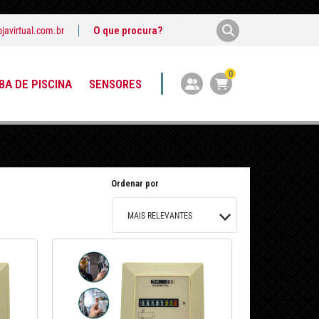
javirtual.com.br
0
A DE PISCINA
SENSORES
Ordenar por
MAIS RELEVANTES
MAIS VENDIDOS
MENOR PREÇO