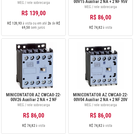
00V15 Auxiliar 2 NA + 2 NF 95V
DC 12486869
WEG / rele sobrecarga
50Hz/110V 60Hz 12486817
WEG / rele sobrecarga
R$ 139,00
R$ 86,00
R$ 120,93
à vista ou em até
2x
de
R$
69,50
sem juros
R$ 74,82
à vista
MINICONTATOR AZ CWCA0-22-
MINICONTATOR AZ CWCA0-22-
00V26 Auxiliar 2 NA + 2 NF
00V04 Auxiliar 2 NA + 2 NF 20V
190V 50Hz/220V 60Hz
50Hz/24V 60Hz 12486787
WEG / rele sobrecarga
WEG / rele sobrecarga
12486843
R$ 86,00
R$ 86,00
R$ 74,82
à vista
R$ 74,82
à vista