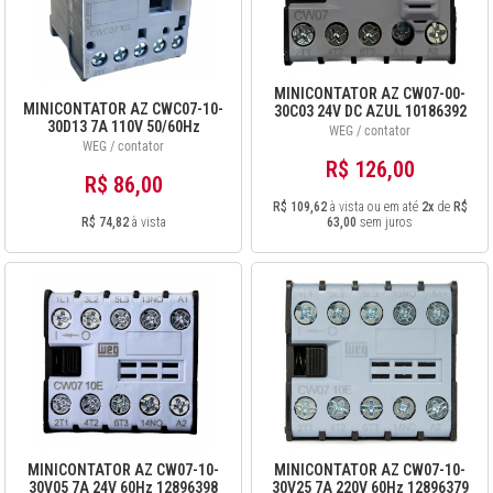
MINICONTATOR AZ CW07-00-
MINICONTATOR AZ CWC07-10-
30C03 24V DC AZUL 10186392
30D13 7A 110V 50/60Hz
WEG / contator
12487364
WEG / contator
R$ 126,00
R$ 86,00
R$ 109,62
à vista ou em até
2x
de
R$
R$ 74,82
à vista
63,00
sem juros
MINICONTATOR AZ CW07-10-
MINICONTATOR AZ CW07-10-
30V05 7A 24V 60Hz 12896398
30V25 7A 220V 60Hz 12896379