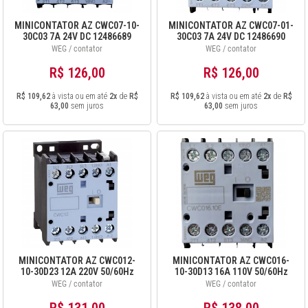
MINICONTATOR AZ CWC07-10-
MINICONTATOR AZ CWC07-01-
30C03 7A 24V DC 12486689
30C03 7A 24V DC 12486690
WEG / contator
WEG / contator
R$ 126,00
R$ 126,00
R$ 109,62
à vista ou em até
2x
de
R$
R$ 109,62
à vista ou em até
2x
de
R$
63,00
sem juros
63,00
sem juros
MINICONTATOR AZ CWC012-
MINICONTATOR AZ CWC016-
10-30D23 12A 220V 50/60Hz
10-30D13 16A 110V 50/60Hz
12486694
12679734
WEG / contator
WEG / contator
R$ 131,00
R$ 138,00