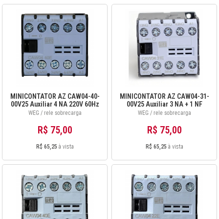
MINICONTATOR AZ CAW04-40-
MINICONTATOR AZ CAW04-31-
00V25 Auxiliar 4 NA 220V 60Hz
00V25 Auxiliar 3 NA + 1 NF
12896400
220V 60Hz 12896422
WEG / rele sobrecarga
WEG / rele sobrecarga
R$ 75,00
R$ 75,00
R$ 65,25
à vista
R$ 65,25
à vista