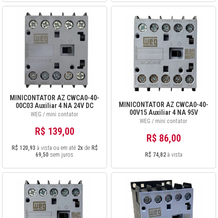
MINICONTATOR AZ CWCA0-40-
MINICONTATOR AZ CWCA0-40-
00C03 Auxiliar 4 NA 24V DC
00V15 Auxiliar 4 NA 95V
12486872
WEG / mini contator
50Hz/110V 60Hz 12486840
WEG / mini contator
R$ 139,00
R$ 86,00
R$ 120,93
à vista ou em até
2x
de
R$
69,50
sem juros
R$ 74,82
à vista