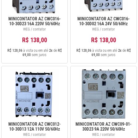
MINICONTATOR AZ CWC016-
MINICONTATOR AZ CWC016-
10-30D23 16A 220V 50/60Hz
10-30D02 16A 24V 50/60Hz
12487296
12487346
WEG / contator
WEG / contator
R$ 138,00
R$ 138,00
R$ 120,06
à vista ou em até
2x
de
R$
R$ 120,06
à vista ou em até
2x
de
R$
69,00
sem juros
69,00
sem juros
MINICONTATOR AZ CWC012-
MINICONTATOR AZ CWC09-01-
10-30D13 12A 110V 50/60Hz
30D23 9A 220V 50/60Hz
12679731
12487347
WEG / contator
WEG / contator