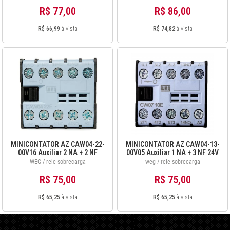
R$ 77,00
R$ 86,00
R$ 66,99
à vista
R$ 74,82
à vista
MINICONTATOR AZ CAW04-22-
MINICONTATOR AZ CAW04-13-
00V16 Auxiliar 2 NA + 2 NF
00V05 Auxiliar 1 NA + 3 NF 24V
110V 60Hz 12896402
60Hz 12896498
WEG / rele sobrecarga
weg / rele sobrecarga
R$ 75,00
R$ 75,00
R$ 65,25
à vista
R$ 65,25
à vista