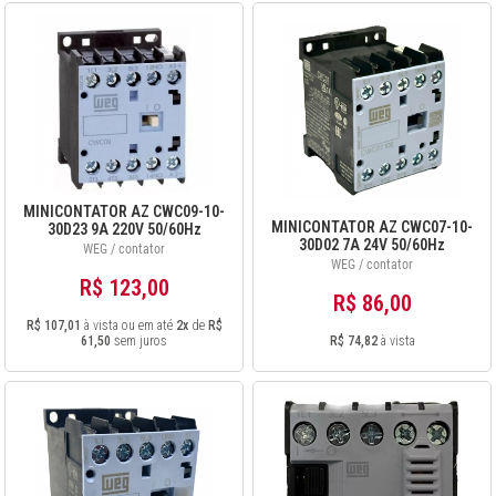
MINICONTATOR AZ CWC09-10-
MINICONTATOR AZ CWC07-10-
30D23 9A 220V 50/60Hz
30D02 7A 24V 50/60Hz
12487232
WEG / contator
12487293
WEG / contator
R$ 123,00
R$ 86,00
R$ 107,01
à vista ou em até
2x
de
R$
61,50
sem juros
R$ 74,82
à vista