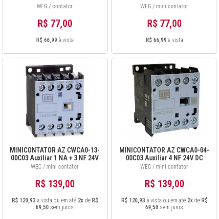
WEG / contator
WEG / mini contator
R$ 77,00
R$ 77,00
R$ 66,99
à vista
R$ 66,99
à vista
MINICONTATOR AZ CWCA0-13-
MINICONTATOR AZ CWCA0-04-
00C03 Auxiliar 1 NA + 3 NF 24V
00C03 Auxiliar 4 NF 24V DC
DC 12486871
12486873
WEG / mini contator
WEG / mini contator
R$ 139,00
R$ 139,00
R$ 120,93
à vista ou em até
2x
de
R$
R$ 120,93
à vista ou em até
2x
de
R$
69,50
sem juros
69,50
sem juros