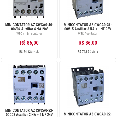
MINICONTATOR AZ CWCA0-40-
MINICONTATOR AZ CWCA0-31-
00V04 Auxiliar 4 NA 20V
00V15 Auxiliar 3 NA + 1 NF 95V
50Hz/24V 60Hz 12486814
50Hz/110V 60Hz 12486838
WEG / mini contator
WEG / contator
R$ 86,00
R$ 86,00
R$ 74,82
à vista
R$ 74,82
à vista
MINICONTATOR AZ CWCA0-22-
MINICONTATOR AZ CWCA0-22-
00C03 Auxiliar 2 NA + 2 NF 24V