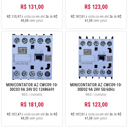
R$ 131,00
R$ 123,00
R$ 113,97
à vista ou em até
2x
de
R$
R$ 107,01
à vista ou em até
2x
de
R$
65,50
sem juros
61,50
sem juros
MINICONTATOR AZ CWC09-10-
MINICONTATOR AZ CWC09-10-
30C03 9A 24V DC 12486691
30D02 9A 24V 50/60Hz
12487235
WEG / contator
WEG / contator
R$ 181,00
R$ 123,00
R$ 157,47
à vista ou em até
3x
de
R$
R$ 107,01
à vista ou em até
2x
de
R$
60,33
sem juros
61,50
sem juros