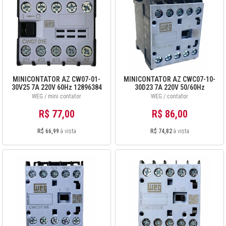
MINICONTATOR AZ CW07-01-
MINICONTATOR AZ CWC07-10-
30V25 7A 220V 60Hz 12896384
30D23 7A 220V 50/60Hz
12487231
WEG / mini contator
WEG / contator
R$ 77,00
R$ 86,00
R$ 66,99
à vista
R$ 74,82
à vista