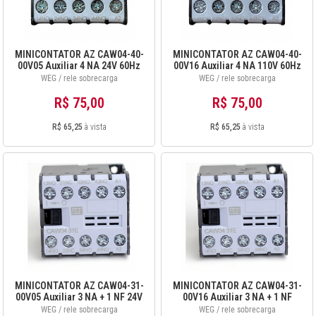
MINICONTATOR AZ CAW04-40-
MINICONTATOR AZ CAW04-40-
00V05 Auxiliar 4 NA 24V 60Hz
00V16 Auxiliar 4 NA 110V 60Hz
12896449
12896453
WEG / rele sobrecarga
WEG / rele sobrecarga
R$ 75,00
R$ 75,00
R$ 65,25
à vista
R$ 65,25
à vista
MINICONTATOR AZ CAW04-31-
MINICONTATOR AZ CAW04-31-
00V05 Auxiliar 3 NA + 1 NF 24V
00V16 Auxiliar 3 NA + 1 NF
60Hz 12896421
110V 60Hz 12896422
WEG / rele sobrecarga
WEG / rele sobrecarga