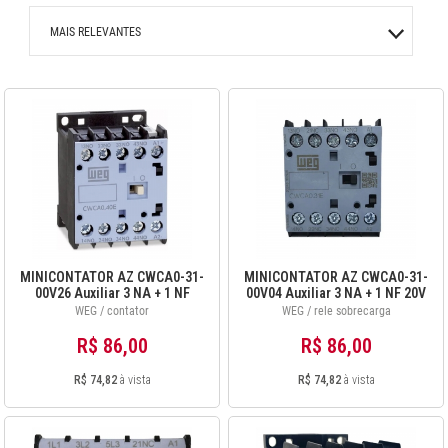
MAIS RELEVANTES
MAIS VENDIDOS
MENOR PREÇO
MAIOR PREÇO
A - Z
MINICONTATOR AZ CWCA0-31-
MINICONTATOR AZ CWCA0-31-
00V26 Auxiliar 3 NA + 1 NF
00V04 Auxiliar 3 NA + 1 NF 20V
190V 50Hz/220V 60Hz
50Hz/24V 60Hz 12486808
WEG / contator
WEG / rele sobrecarga
12486844
R$ 86,00
R$ 86,00
R$ 74,82
à vista
R$ 74,82
à vista