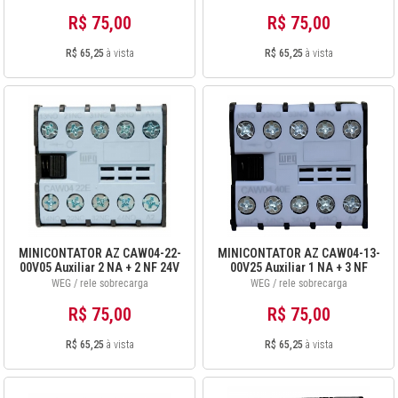
R$ 75,00
R$ 75,00
R$ 65,25
à vista
R$ 65,25
à vista
MINICONTATOR AZ CAW04-22-
MINICONTATOR AZ CAW04-13-
00V05 Auxiliar 2 NA + 2 NF 24V
00V25 Auxiliar 1 NA + 3 NF
60Hz 12896403
220V 60Hz 12896418
WEG / rele sobrecarga
WEG / rele sobrecarga
R$ 75,00
R$ 75,00
R$ 65,25
à vista
R$ 65,25
à vista