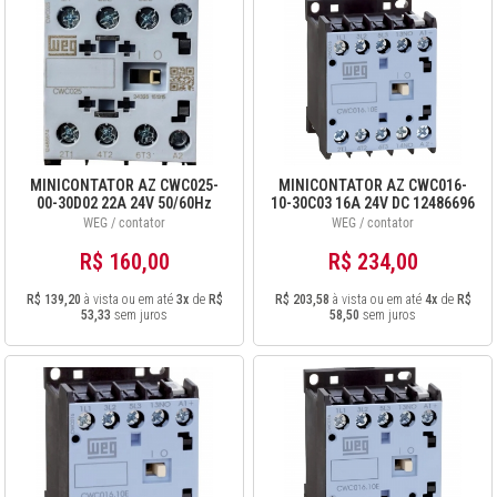
MINICONTATOR AZ CWC025-
MINICONTATOR AZ CWC016-
00-30D02 22A 24V 50/60Hz
10-30C03 16A 24V DC 12486696
12487309
WEG / contator
WEG / contator
R$ 160,00
R$ 234,00
R$ 139,20
à vista ou em até
3x
de
R$
R$ 203,58
à vista ou em até
4x
de
R$
53,33
sem juros
58,50
sem juros