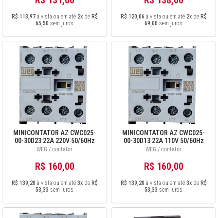
R$ 113,97
à vista ou em até
2x
de
R$
R$ 120,06
à vista ou em até
2x
de
R$
65,50
sem juros
69,00
sem juros
MINICONTATOR AZ CWC025-
MINICONTATOR AZ CWC025-
00-30D23 22A 220V 50/60Hz
00-30D13 22A 110V 50/60Hz
12487383
12679736
WEG / contator
WEG / contator
R$ 160,00
R$ 160,00
R$ 139,20
à vista ou em até
3x
de
R$
R$ 139,20
à vista ou em até
3x
de
R$
53,33
sem juros
53,33
sem juros