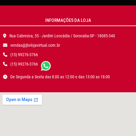
INFORMAÇÕES DA LOJA
Rua Cabreúva, 55 - Jardim Leocádia / Sorocaba-SP - 18085-340
vendas@jbvlojavirtual.com.br
(15) 99276-3766
(15) 99276-3766
De Segunda a Sexta das 8:00 as 12:00 e das 13:00 as 18:00