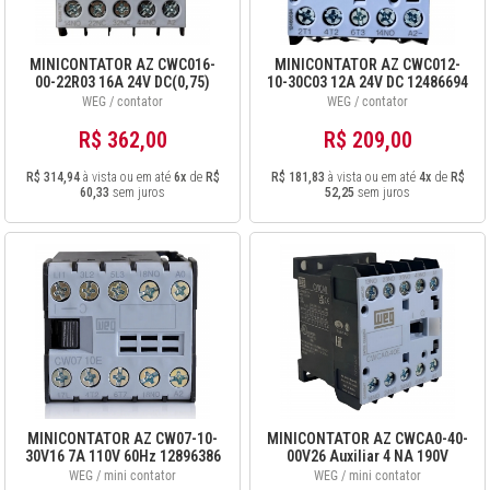
MINICONTATOR AZ CWC016-
MINICONTATOR AZ CWC012-
00-22R03 16A 24V DC(0,75)
10-30C03 12A 24V DC 12486694
13181249
WEG / contator
WEG / contator
R$ 362,00
R$ 209,00
R$ 314,94
à vista ou em até
6x
de
R$
R$ 181,83
à vista ou em até
4x
de
R$
60,33
sem juros
52,25
sem juros
MINICONTATOR AZ CW07-10-
MINICONTATOR AZ CWCA0-40-
30V16 7A 110V 60Hz 12896386
00V26 Auxiliar 4 NA 190V
50Hz/220V 60Hz 12486847
WEG / mini contator
WEG / mini contator