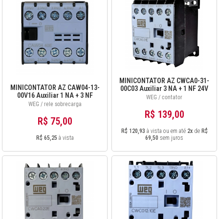
MINICONTATOR AZ CWCA0-31-
MINICONTATOR AZ CAW04-13-
00C03 Auxiliar 3 NA + 1 NF 24V
00V16 Auxiliar 1 NA + 3 NF
DC 12486870
WEG / contator
110V 60Hz 12896500
WEG / rele sobrecarga
R$ 139,00
R$ 75,00
R$ 120,93
à vista ou em até
2x
de
R$
R$ 65,25
à vista
69,50
sem juros