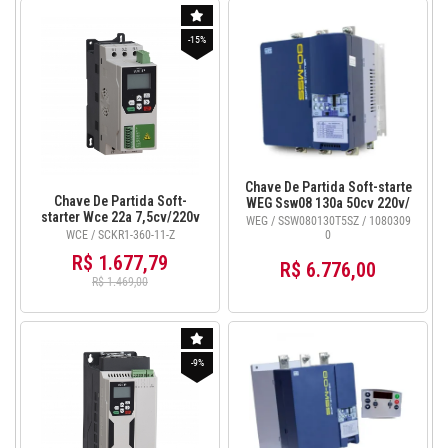
-15%
Chave De Partida Soft-starte
Chave De Partida Soft-
WEG Ssw08 130a 50cv 220v/
starter Wce 22a 7,5cv/220v
75cv 380v - 10803090
WEG / SSW080130T5SZ / 1080309
15cv/380v com Ihm -
WCE / SCKR1-360-11-Z
0
SCKR1-360-11-Z
R$ 1.677,79
R$ 6.776,00
R$ 1.469,00
-9%