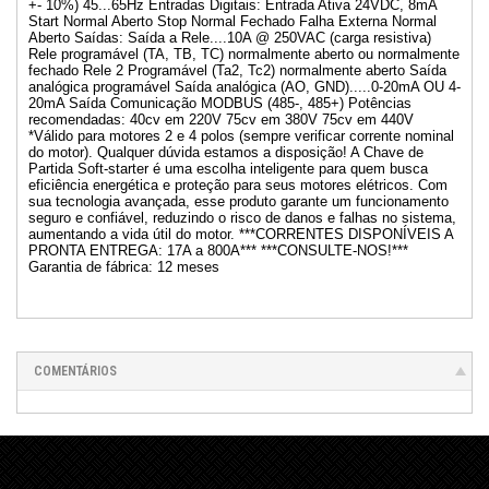
+- 10%) 45...65Hz Entradas Digitais: Entrada Ativa 24VDC, 8mA
Start Normal Aberto Stop Normal Fechado Falha Externa Normal
Aberto Saídas: Saída a Rele....10A @ 250VAC (carga resistiva)
Rele programável (TA, TB, TC) normalmente aberto ou normalmente
fechado Rele 2 Programável (Ta2, Tc2) normalmente aberto Saída
analógica programável Saída analógica (AO, GND).....0-20mA OU 4-
20mA Saída Comunicação MODBUS (485-, 485+) Potências
recomendadas: 40cv em 220V 75cv em 380V 75cv em 440V
*Válido para motores 2 e 4 polos (sempre verificar corrente nominal
do motor). Qualquer dúvida estamos a disposição! A Chave de
Partida Soft-starter é uma escolha inteligente para quem busca
eficiência energética e proteção para seus motores elétricos. Com
sua tecnologia avançada, esse produto garante um funcionamento
seguro e confiável, reduzindo o risco de danos e falhas no sistema,
aumentando a vida útil do motor. ***CORRENTES DISPONÍVEIS A
PRONTA ENTREGA: 17A a 800A*** ***CONSULTE-NOS!***
Garantia de fábrica: 12 meses
COMENTÁRIOS