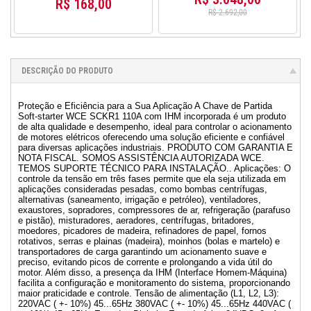
R$ 168,00
R$ 2.692,00
DESCRIÇÃO DO PRODUTO
Proteção e Eficiência para a Sua Aplicação A Chave de Partida
Soft-starter WCE SCKR1 110A com IHM incorporada é um produto
de alta qualidade e desempenho, ideal para controlar o acionamento
de motores elétricos oferecendo uma solução eficiente e confiável
para diversas aplicações industriais. PRODUTO COM GARANTIA E
NOTA FISCAL. SOMOS ASSISTÊNCIA AUTORIZADA WCE.
TEMOS SUPORTE TÉCNICO PARA INSTALAÇÃO.. Aplicações: O
controle da tensão em três fases permite que ela seja utilizada em
aplicações consideradas pesadas, como bombas centrífugas,
alternativas (saneamento, irrigação e petróleo), ventiladores,
exaustores, sopradores, compressores de ar, refrigeração (parafuso
e pistão), misturadores, aeradores, centrífugas, britadores,
moedores, picadores de madeira, refinadores de papel, fornos
rotativos, serras e plainas (madeira), moinhos (bolas e martelo) e
transportadores de carga garantindo um acionamento suave e
preciso, evitando picos de corrente e prolongando a vida útil do
motor. Além disso, a presença da IHM (Interface Homem-Máquina)
facilita a configuração e monitoramento do sistema, proporcionando
maior praticidade e controle. Tensão de alimentação (L1, L2, L3):
220VAC ( +- 10%) 45...65Hz 380VAC ( +- 10%) 45...65Hz 440VAC (