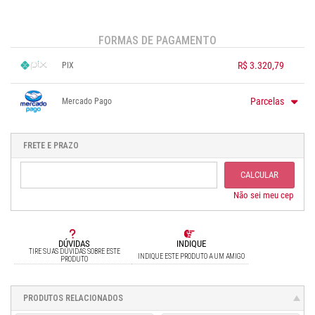
FORMAS DE PAGAMENTO
R$ 3.320,79
PIX
1x sem juros de R$ 3.320,79
.
.
.
.
.
Parcelas
Mercado Pago
.
.
.
.
.
.
1x sem juros de R$ 3.817,00
.
.
2x sem juros de R$ 1.908,50
FRETE E PRAZO
.
3x sem juros de R$ 1.272,33
.
4x sem juros de R$ 954,25
.
CALCULAR
5x sem juros de R$ 763,40
.
6x sem juros de R$ 636,17
Não sei meu cep
DÚVIDAS
INDIQUE
TIRE SUAS DÚVIDAS SOBRE ESTE
INDIQUE ESTE PRODUTO A UM AMIGO
PRODUTO
PRODUTOS RELACIONADOS