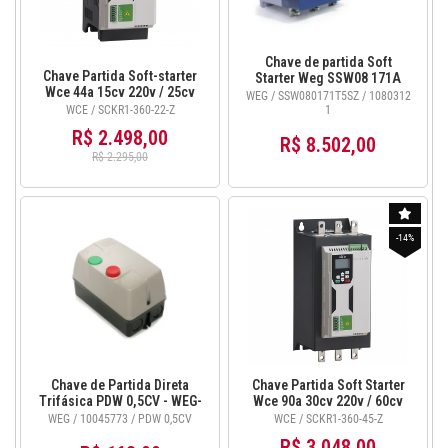
Chave de partida Soft
Chave Partida Soft-starter
Starter Weg SSW08 171A
Wce 44a 15cv 220v / 25cv
60CV 220V / 125CV 380V
WEG / SSW080171T5SZ / 1080312
380v com Ihm SCKR1-360-
com ihm local - 10803121
WCE / SCKR1-360-22-Z
1
22-Z
R$ 2.498,00
R$ 8.502,00
R$ 2.295,00
-14%
Chave de Partida Direta
Chave Partida Soft Starter
Trifásica PDW 0,5CV - WEG-
Wce 90a 30cv 220v / 60cv
10045773
380v Ihm - SCKR1-360-45-Z
WEG / 10045773 / PDW 0,5CV
WCE / SCKR1-360-45-Z
R$ 3.048,00