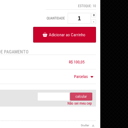
ESTOQUE:
10
+
QUANTIDADE
-
Adicionar ao Carrinho
DE PAGAMENTO
R$ 100,05
.
.
.
.
Parcelas
.
.
.
.
.
calcular
Não sei meu cep