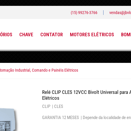
(15) 99276-3766
vendas@jbvlo
ÓRIOS
CHAVE
CONTATOR
MOTORES ELÉTRICOS
BOMB
tomação Industrial, Comando e Painéis Elétricos
Relé CLIP CLES 12VCC Bivolt Universal para 
Elétricos
CLIP |
CLES
GARANTIA 12 MESES |
Depende da localidade de en