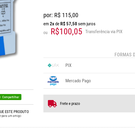
por: R$
115,00
em
2x
de
R$
57,50
sem juros
R$100,05
Transferência via PIX
ou
FORMAS 
PIX
1x sem juros de R$ 100,05
.
.
.
.
Mercado Pago
.
.
.
1x sem juros de R$ 115,00
.
.
.
.
.
2x sem juros de R$ 57,50
Compartilhar
Frete e prazo
QUE ESTE PRODUTO
e para um amigo