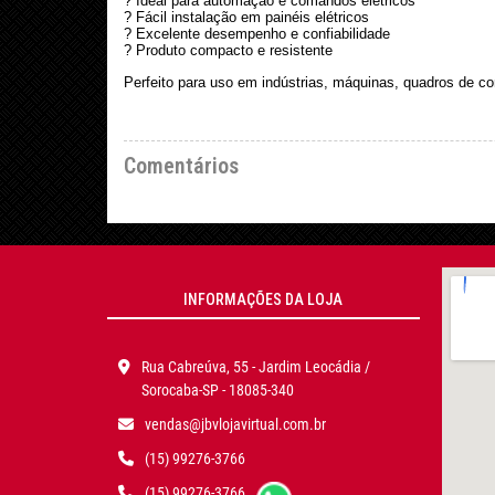
? Ideal para automação e comandos elétricos
? Fácil instalação em painéis elétricos
? Excelente desempenho e confiabilidade
? Produto compacto e resistente
Perfeito para uso em indústrias, máquinas, quadros de co
Comentários
INFORMAÇÕES DA LOJA
Rua Cabreúva, 55 - Jardim Leocádia /
Sorocaba-SP - 18085-340
vendas@jbvlojavirtual.com.br
(15) 99276-3766
(15) 99276-3766