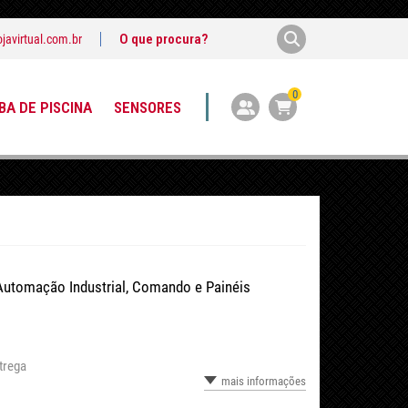
javirtual.com.br
0
A DE PISCINA
SENSORES
Automação Industrial, Comando e Painéis
trega
mais informações