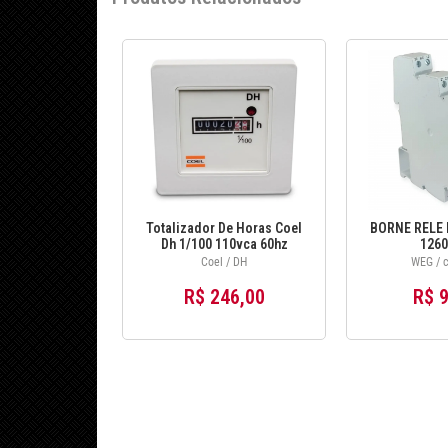
Totalizador De Horas Coel
BORNE RELE 
Dh 1/100 110vca 60hz
1260
Coel / DH
WEG / c
R$ 246,00
R$ 9