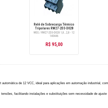
Relé de Sobrecarga Térmico
Tripolares RW27-2D3-D028
1,8...2,8 - 12140446
WEG / RW27-2D3-D028 1,8...2,8 - 12
140446
R$ 95,00
 automática de 12 VCC, ideal para aplicações em automação industrial, coma
es tensões, facilitando instalações e substituições sem necessidade de ajust