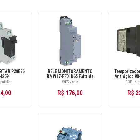
BTWR P28E26
RELE MONITORAMENTO
Temporizador
4259
RMW17-FF01D65 Falta de
Analógico 90
fase 1 NA/NF Não aplicável
- C
ontator
WEG / rele
COEL / co
12590262
4,00
R$ 176,00
R$ 2