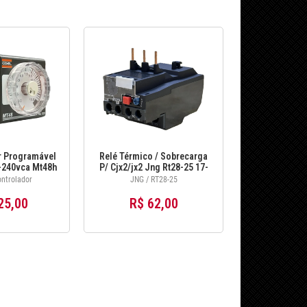
 Programável
Relé Térmico / Sobrecarga
-240vca Mt48h
P/ Cjx2/jx2 Jng Rt28-25 17-
oel
25a
ntrolador
JNG / RT28-25
25,00
R$ 62,00