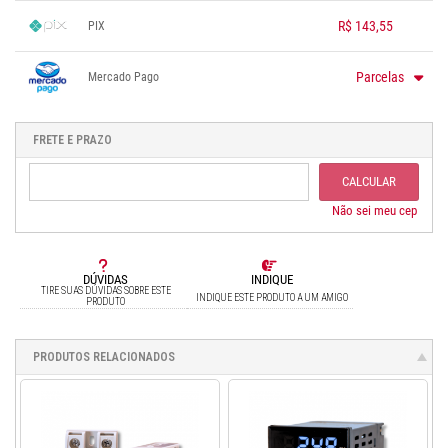
R$ 143,55
PIX
1x sem juros de R$ 143,55
.
.
.
.
.
Parcelas
Mercado Pago
.
.
.
.
.
.
1x sem juros de R$ 165,00
.
.
.
.
.
2x sem juros de R$ 82,50
.
.
FRETE E PRAZO
.
.
3x sem juros de R$ 55,00
CALCULAR
Não sei meu cep
DÚVIDAS
INDIQUE
TIRE SUAS DÚVIDAS SOBRE ESTE
INDIQUE ESTE PRODUTO A UM AMIGO
PRODUTO
PRODUTOS RELACIONADOS