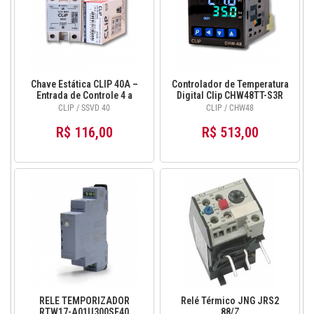
Chave Estática CLIP 40A –
Controlador de Temperatura
Entrada de Controle 4 a
Digital Clip CHW48TT-S3R
32VCC para Cargas Elétricas
com Buzzer 24–242
CLIP / SSVD 40
CLIP / CHW48
VCA/VCC PID Display Duplo
3 Saídas
R$ 116,00
R$ 513,00
RELE TEMPORIZADOR
Relé Térmico JNG JRS2
RTW17-A01U300SE40
88/Z