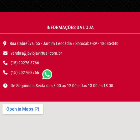
INFORMAÇÕES DA LOJA
Rua Cabreúva, 55 - Jardim Leocádia / Sorocaba-SP - 18085-340
vendas@jbvlojavirtual.com.br
(15) 99276-3766
(15) 99276-3766
De Segunda a Sexta das 8:00 as 12:00 e das 13:00 as 18:00