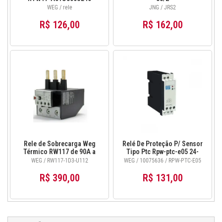
Retardo na energização 1
WEG / rele
JNG / JRS2
NA/NF 30-300s 220-240V
50/60Hz/24VDC 12738238
R$ 126,00
R$ 162,00
Rele de Sobrecarga Weg
Relé De Proteção P/ Sensor
Térmico RW117 de 90A a
Tipo Ptc Rpw-ptc-e05 24-
112A para CWM
240v Weg - 10075636
WEG / RW117-1D3-U112
WEG / 10075636 / RPW-PTC-E05
R$ 390,00
R$ 131,00