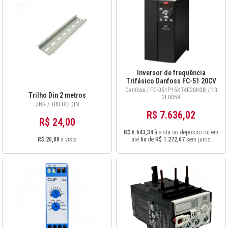
Inversor de frequência
Trifásico Danfoss FC-51 20CV
380/440V 15KW 31A COM IHM -
Danfoss / FC-051P15KT4E20H3B / 13
Trilho Din 2 metros
132F0059
2F0059
JNG / TRILHO DIN
R$ 7.636,02
R$ 24,00
R$ 6.643,34
à vista no deposito ou em
R$ 20,88
à vista
até
6x
de
R$ 1.272,67
sem juros