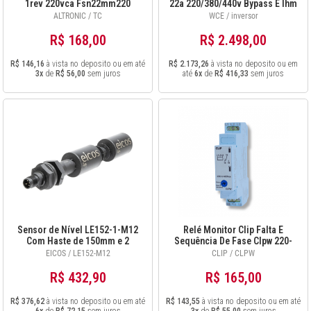
1rev 220vca Fsn22mm220
22a 220/380/440v Bypass E Ihm
ALTRONIC / TC
WCE / inversor
R$ 168,00
R$ 2.498,00
R$ 146,16
à vista no deposito ou em até
R$ 2.173,26
à vista no deposito ou em
3x
de
R$ 56,00
sem juros
até
6x
de
R$ 416,33
sem juros
Sensor de Nível LE152-1-M12
Relé Monitor Clip Falta E
Com Haste de 150mm e 2
Sequência De Fase Clpw 220-
Pontos de Detecção
480vac
EICOS / LE152-M12
CLIP / CLPW
R$ 432,90
R$ 165,00
R$ 376,62
à vista no deposito ou em até
R$ 143,55
à vista no deposito ou em até