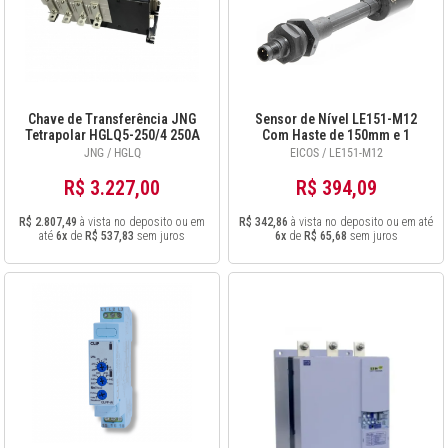
Chave de Transferência JNG
Sensor de Nível LE151-M12
Tetrapolar HGLQ5-250/4 250A
Com Haste de 150mm e 1
Ponto de Detecção
JNG / HGLQ
EICOS / LE151-M12
R$ 3.227,00
R$ 394,09
R$ 2.807,49
à vista no deposito ou em
R$ 342,86
à vista no deposito ou em até
até
6x
de
R$ 537,83
sem juros
6x
de
R$ 65,68
sem juros