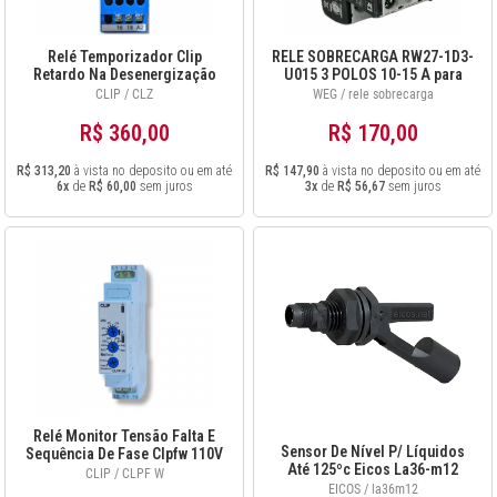
Relé Temporizador Clip
RELE SOBRECARGA RW27-1D3-
Retardo Na Desenergização
U015 3 POLOS 10-15 A para
Clz 12vcc
CWM9-40
CLIP / CLZ
WEG / rele sobrecarga
R$ 360,00
R$ 170,00
R$ 313,20
à vista no deposito ou em até
R$ 147,90
à vista no deposito ou em até
6x
de
R$ 60,00
sem juros
3x
de
R$ 56,67
sem juros
Relé Monitor Tensão Falta E
Sensor De Nível P/ Líquidos
Sequência De Fase Clpfw 110V
Até 125ºc Eicos La36-m12
CLIP / CLPF W
Novo
EICOS / la36m12