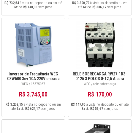
R$ 732,54
à vista no deposito ou em até
R$ 3.320,79
à vista no deposito ou em
6x
de
R$ 140,33
sem juros
até
6x
de
R$ 636,17
sem juros
Inversor de Frequência WEG
RELE SOBRECARGA RW27-1D3-
CFW500 3cv 10A 220V entrada
D125 3 POLOS 8-12,5 A para
Mono/Trif saida trif 15575067
CWM9-40
WEG / 15575067
WEG / rele sobrecarga
R$ 3.745,00
R$ 170,00
R$ 3.258,15
à vista no deposito ou em
R$ 147,90
à vista no deposito ou em até
até
6x
de
R$ 624,17
sem juros
3x
de
R$ 56,67
sem juros