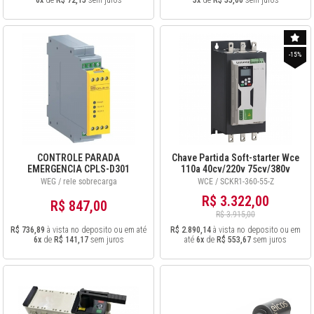
6x
de
R$ 72,15
sem juros
3x
de
R$ 55,00
sem juros
-15%
CONTROLE PARADA
Chave Partida Soft-starter Wce
EMERGENCIA CPLS-D301
110a 40cv/220v 75cv/380v
com Ihm SCKR1-360-55-Z
WEG / rele sobrecarga
WCE / SCKR1-360-55-Z
R$ 3.322,00
R$ 847,00
R$ 3.915,00
R$ 736,89
à vista no deposito ou em até
R$ 2.890,14
à vista no deposito ou em
6x
de
R$ 141,17
sem juros
até
6x
de
R$ 553,67
sem juros