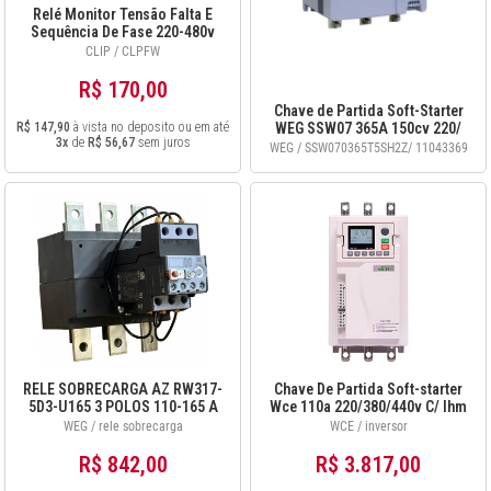
Relé Monitor Tensão Falta E
Sequência De Fase 220-480v
Clpfw 220/480v
CLIP / CLPFW
R$ 170,00
Chave de Partida Soft-Starter
R$ 147,90
à vista no deposito ou em até
WEG SSW07 365A 150cv 220/
3x
de
R$ 56,67
sem juros
250cv 380v cód 11043369
WEG / SSW070365T5SH2Z/ 11043369
RELE SOBRECARGA AZ RW317-
Chave De Partida Soft-starter
5D3-U165 3 POLOS 110-165 A
Wce 110a 220/380/440v C/ Ihm
CWB150-225
WEG / rele sobrecarga
WCE / inversor
R$ 842,00
R$ 3.817,00