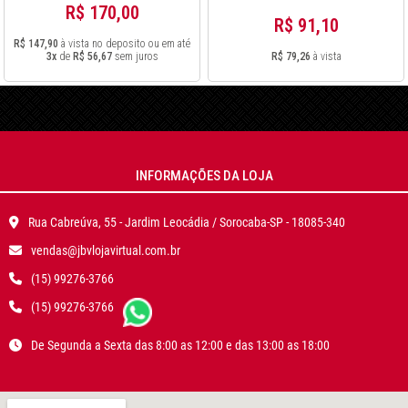
R$ 170,00
R$ 91,10
R$ 147,90
à vista no deposito ou em até
3x
de
R$ 56,67
sem juros
R$ 79,26
à vista
INFORMAÇÕES DA LOJA
Rua Cabreúva, 55 - Jardim Leocádia / Sorocaba-SP - 18085-340
vendas@jbvlojavirtual.com.br
(15) 99276-3766
(15) 99276-3766
De Segunda a Sexta das 8:00 as 12:00 e das 13:00 as 18:00